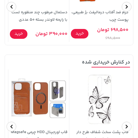
کرم ضد آفتاب درمالیفت بژ طبیعی،
دستمال مرطوب چند منظوره تست
دستم
پوست چرب
با رایحه لاوندر بسته 50 عددی
تست 
50 عددی
698,500 تومان
خرید
390,000 تومان
4,500
خرید
698,500
141,000 تومان
خرید
169,900 تومان
خرید
در کنارش خریداری شده
165,900
قاب پشت سخت شفاف طرح دار
قاب اورجینال HDD چرمی Magsafe
کیف 
129,000 تومان