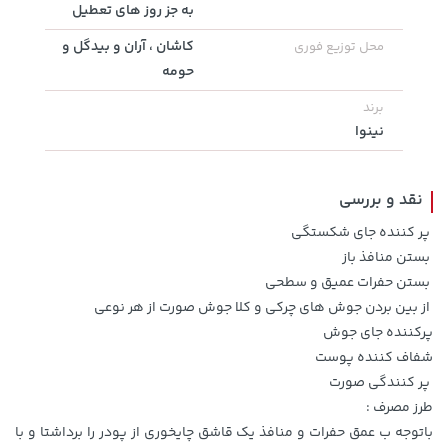
به جز روز های تعطیل
70,000 تومان
607,800 تومان
کاشان ، آران و بیدگل و
خرید
خرید
محل توزیع فوری
659,900
90,000
حومه
برند
نینوا
نقد و بررسی
پر کننده جای شکستگی
بستن منافذ باز
بستن حفرات عمیق و سطحی
1,109,000 تومان
خرید
315,900 تومان
خرید
از بین بردن جوش های چرکی و کلا جوش صورت از هر نوعی
پرکننده جای جوش
شفاف کننده پوست
پر کنندگی صورت
طرز مصرف :
باتوجه ب عمق حفرات و منافذ یک قاشق چایخوری از پودر را برداشتا و با