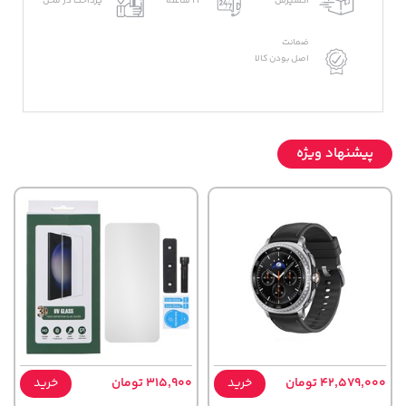
اکسپرس
24 ساعته
پرداخت در محل
ضمانت
اصل بودن کالا
پیشنهاد ویژه
42,579,000 تومان
خرید
315,900 تومان
خرید