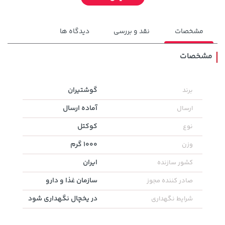
مشخصات
نقد و بررسی
دیدگاه ها
مشخصات
141,000 تومان
1,509,000 تومان
گوشتیران
برند
خرید
خرید
1,959,000
165,900
آماده ارسال
ارسال
کوکتل
نوع
1000 گرم
وزن
ایران
کشور سازنده
سازمان غذا و دارو
صادر کننده مجوز
در یخچال نگهداری شود
شرایط نگهداری
1,109,000 تومان
خرید
315,900 تومان
خرید