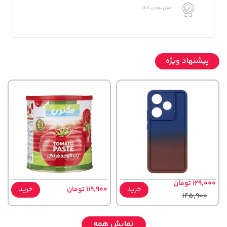
اصل بودن کالا
پیشنهاد ویژه
129,000 تومان
خرید
119,900 تومان
خرید
145,900
نمایش همه