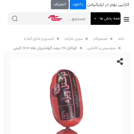
دانلود
انصراف
کارایی بهتر در اپلیکیشن
همه بخش ها
خانه
محصولات
سوپر مارکت
کنسرو و غذای آماده
سوسیس و کالباس
کوکتل 70 درصد گوشتیران فله 1000 گرمی