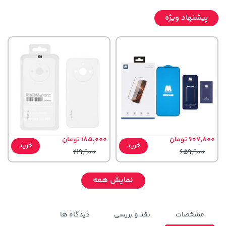
پیشنهاد ویژه
607,800 تومان
185,000 تومان
خرید
خرید
219,900
659,900
نمایش همه
مشخصات
نقد و بررسی
دیدگاه ها