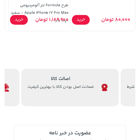
طرح Formula لنز آلومینیومی
Apple iPhone 17 Pro Max - سفید
- نق
169,900 تومان
خرید
19,879,000 تومان
خرید
80,000 تومان
1,189,900 تومان
5,900
خرید
خرید
(پک دار)
اصالت کالا
ضمانت اصل بودن کالا با بهترین کیفیت
70,000 تومان
3,679,000 تومان
خرید
خرید
4,780,000
90,000
عضویت در خبر نامه