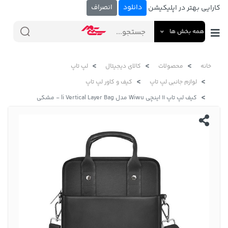
دانلود
انصراف
کارایی بهتر در اپلیکیشن
همه بخش ها
خانه
محصولات
کالای دیجیتال
لپ تاپ
لوازم جانبی لپ تاپ
کیف و کاور لپ تاپ
کیف لپ تاپ 11 اینچی Wiwu مدل li Vertical Layer Bag - مشکی