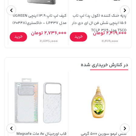
پایه خنک کننده (کول پد) لپ تاب
کیف لپ تاپ 13.9 اینچی UGREEN
15.6 اینچی شش فن ال ای دی دار
مدل LP437 - خاکستری(20448)
مدل 50337 - خاکستری(7
TSCO مدل TCLP 3119
2,419,000 تومان
2,736,000 تومان
7,000
خرید
خرید
2,736,000
2,419,000
در کنارش خریداری شده
238,000 تومان
خرید
119,900 تومان
خرید
289,900
سس لیمو سوربن 500 گرمی
قاب اورجینال Av مات Magsafe