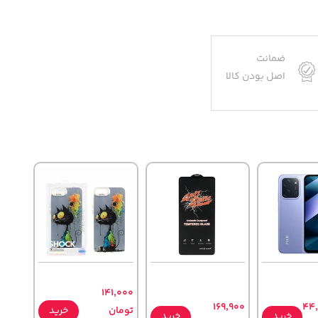
ضمانت
اصل بودن کالا
141,000
169,900
44
تومان
خرید
خرید
خرید