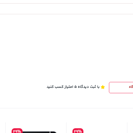
141,000
تومان
خرید
خرید
165,900
با ثبت دیدگاه 5 امتیاز کسب کنید
اه
29%
29%