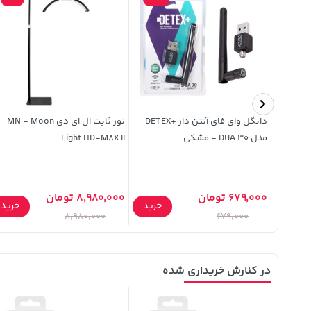
دانگل وای فای آنتن دار +DETEX
نور ثابت ال ای دی MN - Moon
مدل DUA 30 - مشکی
Light HD-M8X II
679,000 تومان
8,980,000 تومان
خرید
خرید
خرید
8,980,000
679,000
در کنارش خریداری شده