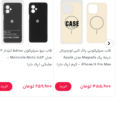
قاب سیلیکونی پاک کنی اورجینال
قاب نیو سیلیکو
درجه یک Magsafe مدل Apple
مدل Motorola Moto G54 -
iPhone 16 Pro Max - کرم (پک دار)
مشکی (پک دار)
455,900 تومان
259,900 تومان
خرید
خرید
خرید