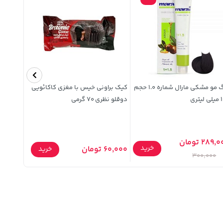
رنگ مو مشکی مارال شماره 1.0 حجم
کیک براونی خیس با مغزی کاکائویی
تری
دوقلو نظری 70 گرمی
215 / X216
- کد 1045
289, تومان
خرید
60,000 تومان
425,900 توما
خرید
300,000