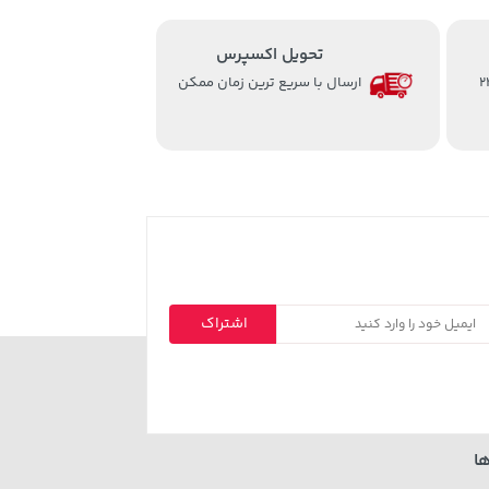
تحویل اکسپرس
از ساعت 8 الی 24
ارسال با سریع ترین زمان ممکن
اشتراک
ا