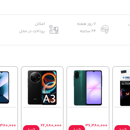
7 روز هفته
امکان
24 ساعته
پرداخت در محل
,380,000
22,880,000
36,380,000
خرید
خرید
خرید