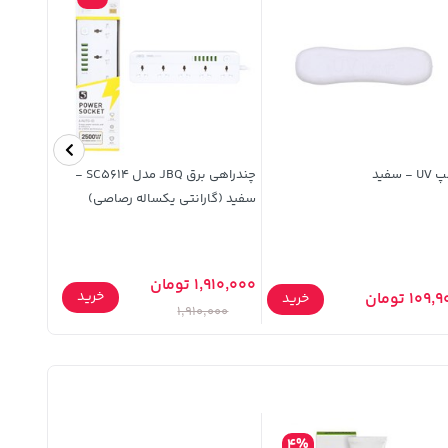
 - سفید
چندراهی برق JBQ مدل SC5614 -
سفید (گارانتی یکساله رصاصی)
طوسی (گا
1,910,000 تومان
2,079,000 تو
خرید
109 تومان
خرید
,000
1,910,000
4%