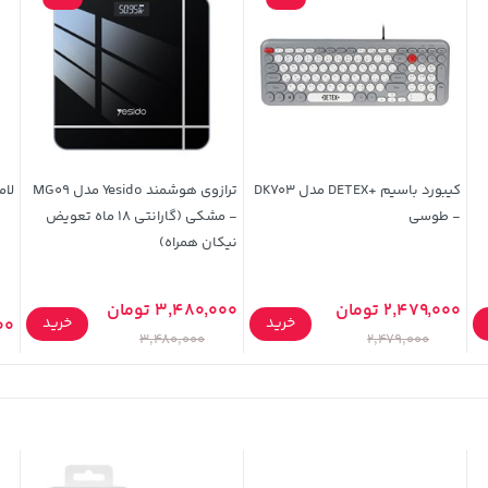
کیبورد باسیم +DETEX مدل DK703
ترازوی هوشمند Yesido مدل MG09
لامپ UV
- طوسی
- مشکی (گارانتی 18 ماه تعویض
نیکان همراه)
2,479,000 تومان
3,480,000 تومان
خرید
خرید
,900
3,480,000
2,479,000