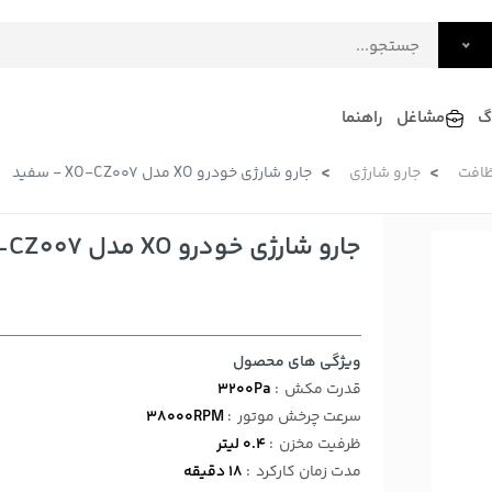
گ
مشاغل
راهنما
ظافت
جارو شارژی
جارو شارژی خودرو XO مدل XO-CZ007 - سفید
فرش
گلاب و عرقیات
فرآورده های لبنی
دکوراسیون داخلی و تزئینی
جارو شارژی خودرو XO مدل XO-CZ007 - سفید
سرو و پذیرایی
لوازم حیوانات خانگی
ویژگی های محصول
قدرت مکش
:
3200Pa
سرعت چرخش موتور
:
38000RPM
ظرفیت مخزن
:
0.4 لیتر
مدت زمان کارکرد
:
18 دقیقه