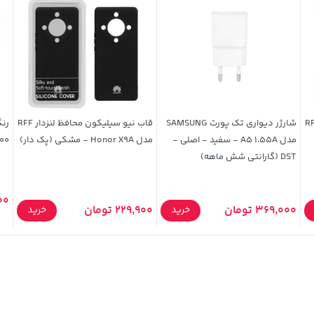
ن محافظ لنزدار RFF
شارژر دیواری تک پورت SAMSUNG
قاب نیو سیلیکون محافظ لنزدار RFF
مدل A5 1.55A - سفید - اصلی -
مدل Honor X9A - مشکی (پک دار)
100 میلی لی
DST (گارانتی شش ماهه)
000
369,000 تومان
229,900 تومان
خرید
خرید