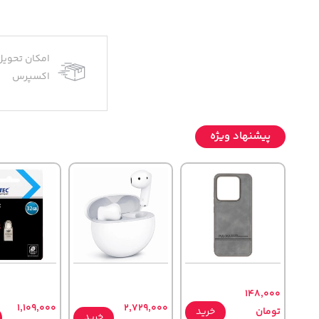
امکان تحویل
اکسپرس
پیشنهاد ویژه
148,000
1,109,000
2,729,000
تومان
خرید
خرید