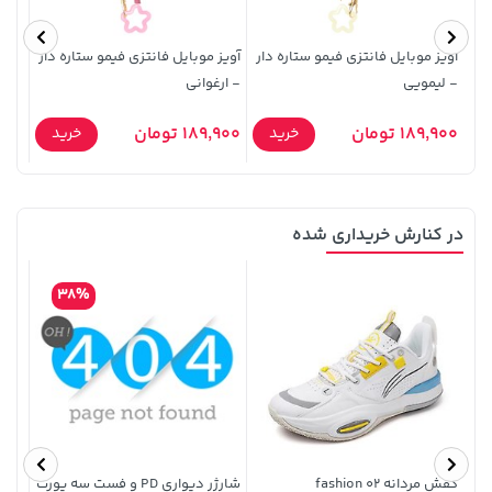
آویز موبایل فانتزی فیمو ستاره دار
آویز موبایل فانتزی فیمو ستاره دار
آویز
- لیمویی
- ارغوانی
189,900 تومان
189,900 تومان
76,900
خرید
خرید
در کنارش خریداری شده
141,000 تومان
خرید
27,630,000 تومان
خرید
165,900
38%
کفش مردانه fashion ۰۲
شارژر دیواری PD و فست سه پورت
کنترل