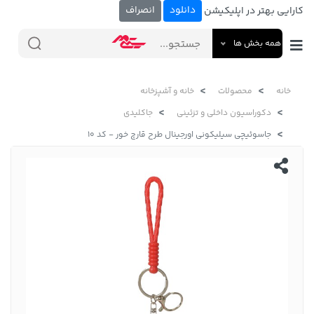
دانلود
انصراف
کارایی بهتر در اپلیکیشن
همه بخش ها
خانه
محصولات
خانه و آشپزخانه
دکوراسیون داخلی و تزئینی
جاکلیدی
جاسوئیچی سیلیکونی اورجینال طرح قارچ خور - کد 10