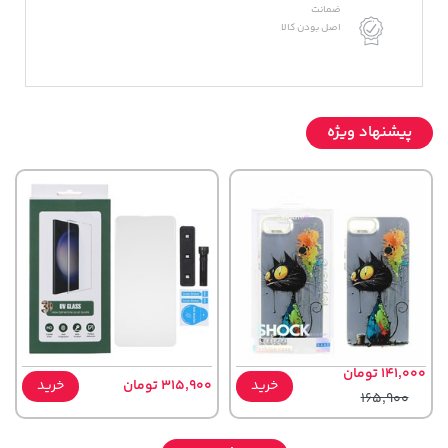
ضمانت
اصل بودن کالا
پیشنهاد ویژه
141,000 تومان
خرید
315,900 تومان
خرید
165,900