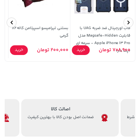
قاب اورجینال ضد ضربه UAG با
بستنی تیرامیسو اسپیتامن کاله 82
کرم 
قابلیت Magsafe-Hidden مدل
گرمی
عطرآگین 00
Apple iPhone 13 Pro - سرمه ای
2,754,500 تومان
خرید
219,900 تومان
خرید
708,900 تومان
200,000 تومان
14,480
خرید
خرید
(پک دار)
3,310,000
اصالت کالا
ضمانت اصل بودن کالا با بهترین کیفیت
27,980,000 تومان
خرید
27,580,000 تومان
خرید