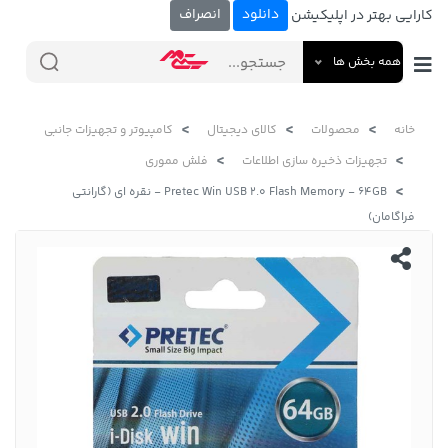
دانلود
انصراف
کارایی بهتر در اپلیکیشن
همه بخش ها
خانه
محصولات
کالای دیجیتال
کامپیوتر و تجهیزات جانبی
تجهیزات ذخیره سازی اطلاعات
فلش مموری
Pretec Win USB 2.0 Flash Memory - 64GB - نقره ای (گارانتی
فراگامان)