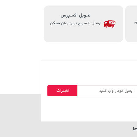
تحویل اکسپرس
از ساعت 8 الی 24
ارسال با سریع ترین زمان ممکن
اشتراک
ا