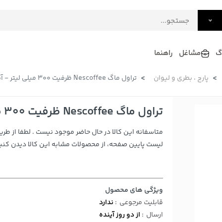
گ
مشاغل
راهنما
پارچ ، بطری و لیوان
تراول ماگ Nescoffee ظرفیت 300 میلی لیتر - آبی
فرش
گلاب و عرقیات
فرآورده های لبنی
دکوراسیون داخلی و تزئینی
تراول ماگ Nescoffee ظرفیت 300 میلی لیتر - آبی
سرو و پذیرایی
متاسفانه این کالا در حال حاضر موجود نیست . لطفا از طری
لوازم حیوانات خانگی
لیست پایین صفحه، از محصولات مشابه این کالا دیدن کنید
ویژگی های محصول
قابلیت مرجوعی
:
ندارد
ارسال
:
از دو روز آینده