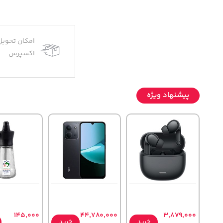
امکان تحویل
اکسپرس
پیشنهاد ویژه
145,000
44,780,000
3,879,000
خرید
خرید