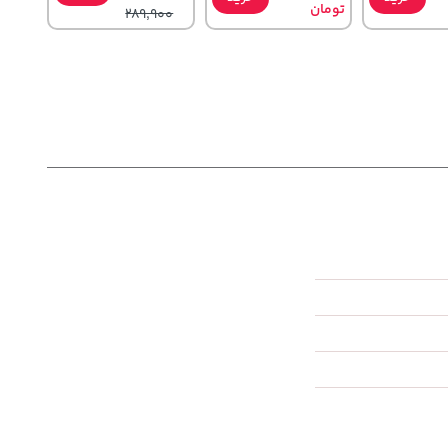
تومان
289,900
141,000
2,579,000
تومان
خرید
تومان
خرید
خرید
165,900
3,880,000