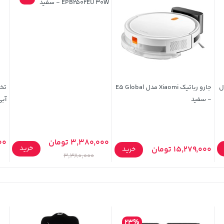
EPB2502EU 30W - سفید
TwinMax مدل
جارو رباتیک Xiaomi مدل E5 Global
- سفید
آبی
3,380,000 تومان
000
خرید
15,279,000 تومان
خرید
3,380,000
23%