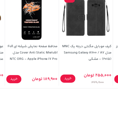
ز
کیف موبایل مگنتی درجه یک MNC
محافظ صفحه نمایش شیشه ای Full
عو
مدل Samsung Galaxy A700 / A7
Cover Anti Static Mietubl مدل
(2015) - مشکی
NTC ORG - Apple iPhone 17 Pro
عد
255,000 تومان
,000
خرید
189,900 تومان
خرید
329,900