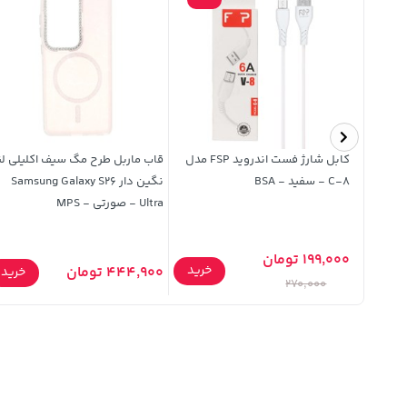
کابل شارژ فست اندروید FSP مدل
قاب ماربل طرح مگ سیف اکلیلی لن
C-8 - سفید - BSA
نگین دار Samsung Galaxy S26
Ultra - صورتی - MPS
199,000 تومان
خرید
444,900 تومان
خرید
خرید
270,000