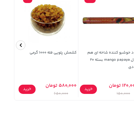
د خوشبو کننده شاخه ای هم
کشمش پلویی فله 1000 گرمی
قاب سیلیک
مدل mango papaya بسته 20
دی
Galaxy S23 FE - آبی تی
120 تومان
580,000 تومان
خرید
خرید
339,900 توم
650,000
150,000