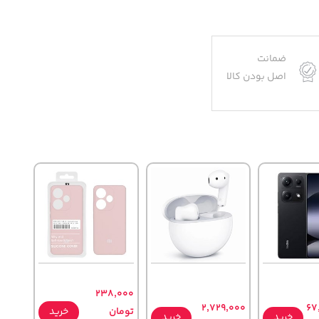
ضمانت
اصل بودن کالا
238,000
2,729,000
67
تومان
خرید
خرید
خرید