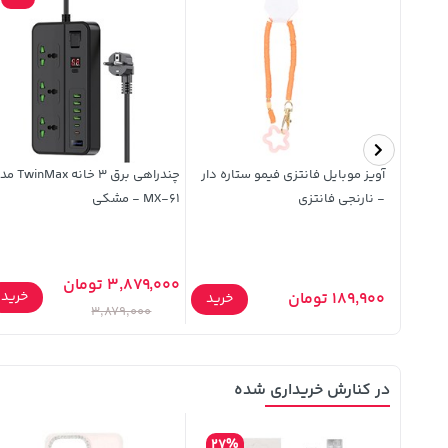
 مخصوص
آویز موبایل فانتزی فیمو ستاره دار
چندراهی برق 3 خانه 
- نارنجی فانتزی
MX-61 - مشکی
3,879,000 تومان
خرید
خرید
189,900 تومان
خرید
3,879,000
در کنارش خریداری شده
27%