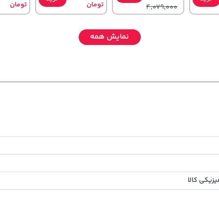
تومان
تومان
4,079,000
نمایش همه
315,900
36,380,000
119,900
خرید
خرید
خرید
تومان
تومان
تومان
زیکی کالا