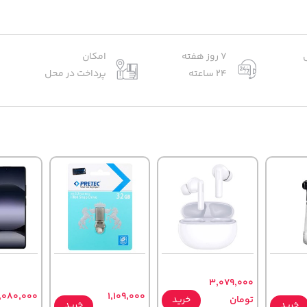
7 روز هفته
امکان
24 ساعته
پرداخت در محل
3,079,000
,080,000
1,109,000
تومان
خرید
خرید
خرید