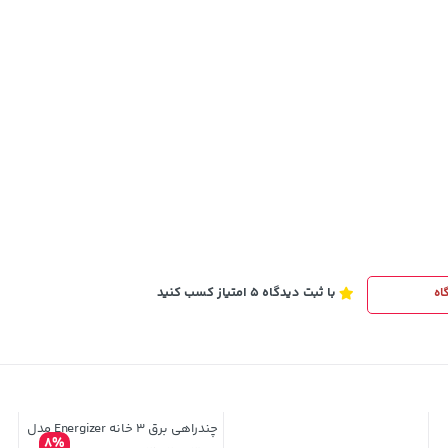
4,279,000
خرید
تومان
خرید
5,454,000
با ثبت دیدگاه 5 امتیاز کسب کنید
اه
چندراهی برق 3 خانه Energizer مدل
8%