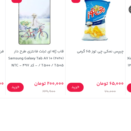
چیپس نمکی چی توز 65 گرمی
قاب ژله ای تبلت فانتزی طرح دار
فن کیس
Xiaom
Samsung Galaxy Tab A7 10 (2020)
1
/ T500 / T505 - کد 497 - NTC
65,000 تومان
200,000 تومان
000
خرید
خرید
229,900
70,000