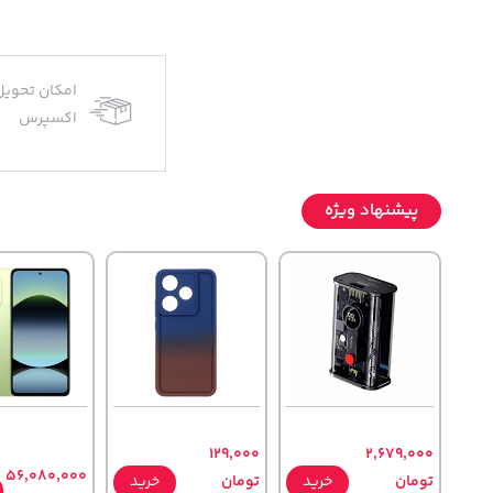
امکان تحویل
اکسپرس
پیشنهاد ویژه
129,000
2,679,000
56,080,000
تومان
خرید
تومان
خرید