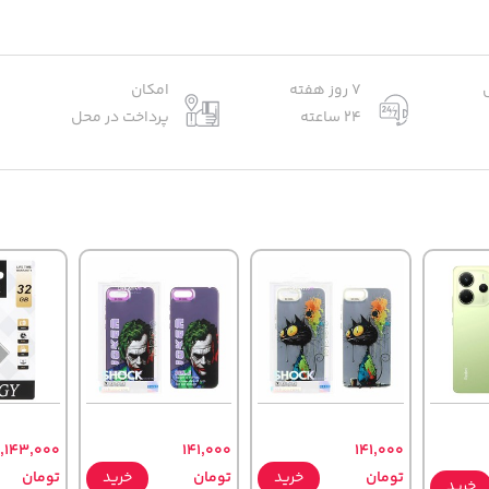
7 روز هفته
امکان
24 ساعته
پرداخت در محل
1,143,000
141,000
141,000
تومان
خرید
تومان
خرید
تومان
خرید