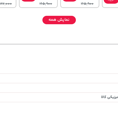
,187,000
165,900
165,900
نمایش همه
,679,000
27,630,000
315,900
تومان
خرید
خرید
خرید
تومان
تومان
780,000
زیکی کالا