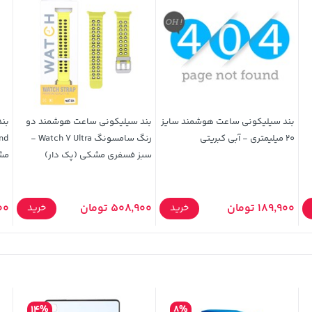
بند سیلیکونی ساعت هوشمند سایز
بند سیلیکونی ساعت هوشمند دو
20 میلیمتری - آبی کبریتی
رنگ سامسونگ Watch 7 Ultra -
سبز فسفری مشکی (پک دار)
مش
189,900 تومان
508,900 تومان
900
خرید
خرید
14%
8%