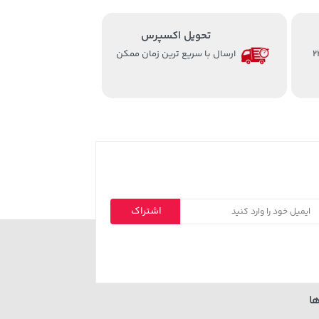
تحویل اکسپرس
از ساعت 8 الی 24
ارسال با سریع ترین زمان ممکن
اشتراک
ا