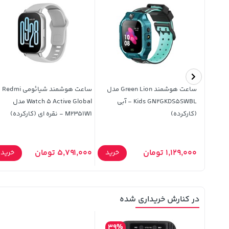
 چرم
ساعت هوشمند Green Lion مدل
ساعت هوشمند شیائومی Redmi
Kids GN2GKDS5SWBL - آبی
Watch 5 Active Global مدل
(کارکرده)
M2351W1 - نقره ای (کارکرده)
خرید
1,129,000 تومان
5,791,000 تومان
خرید
خرید
در کنارش خریداری شده
39%
4%