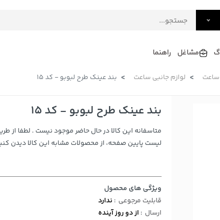
گ
مشاغل
راهنما
ساعت
لوازم جانبی ساعت
بند عینک طرح لبوبو - کد 15
فرش
گلاب و عرقیات
فرآورده های لبنی
دکوراسیون داخلی و تزئینی
بند عینک طرح لبوبو - کد 15
سرو و پذیرایی
متاسفانه این کالا در حال حاضر موجود نیست . لطفا از طری
لوازم حیوانات خانگی
لیست پایین صفحه، از محصولات مشابه این کالا دیدن کنید
ویژگی های محصول
قابلیت مرجوعی
:
ندارد
ارسال
:
از دو روز آینده