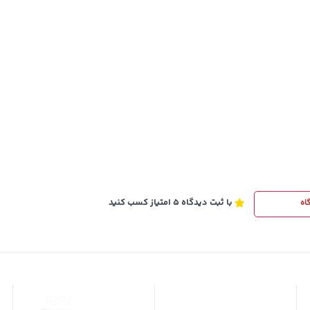
3,230,000
تومان
خرید
خرید
4,740,000
با ثبت دیدگاه 5 امتیاز کسب کنید
اه