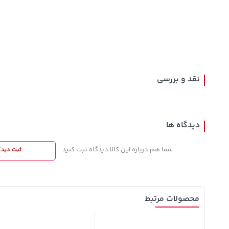
154,000
36,380,000
149,900
تومان
خرید
خرید
تومان
تومان
171,500
نقد و بررسی
دیدگاه ها
شما هم درباره این کالا دیدگاه ثبت کنید
ثبت دیدگ
محصولات مرتبط
28%