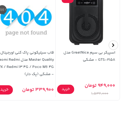
فلش مموری Advance USB2.0 مدل
اسپیکر بی سیم GreatNice مدل
قاب سیلیکونی پاک کنی اورجینال
GTS-2158 - مشکی
Master Quality مدل i Redmi
3X / Redmi 13 4G / Poco M6 4G
- مشکی (پک دار)
949,000 تومان
خرید
خرید
339,900 تومان
خرید
1,532,000