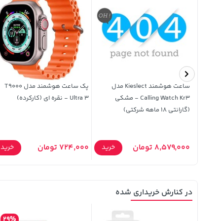
ساعت هوشمند Kieslect مدل
پک ساعت هوشمند مدل T9000
Calling Watch Kr3 - مشکی
Ultra 3 - نقره ای (کارکرده)
(گارانتی 18 ماهه شرکتی)
8,579,000 تومان
724,000 تومان
خرید
خرید
خرید
در کنارش خریداری شده
29%