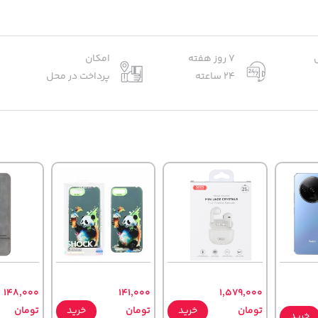
7 روز هفته
امکان
24 ساعته
پرداخت در محل
148,000
141,000
1,579,000
تومان
خرید
تومان
خرید
تومان
خرید