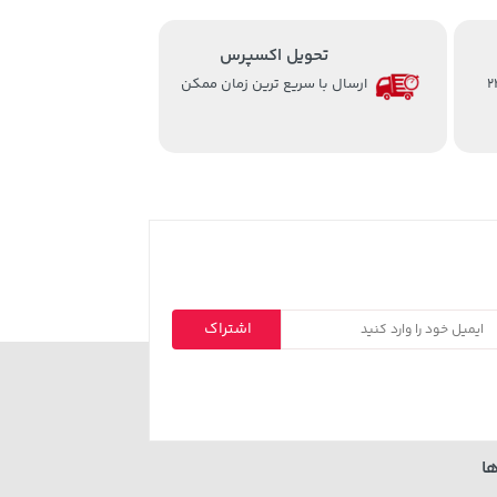
تحویل اکسپرس
از ساعت 8 الی 24
ارسال با سریع ترین زمان ممکن
اشتراک
ا