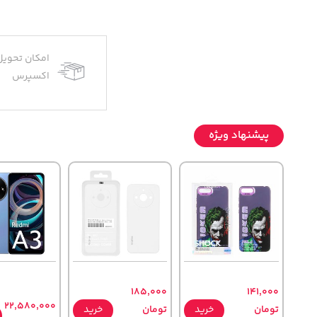
امکان تحویل
اکسپرس
پیشنهاد ویژه
185,000
141,000
22,580,000
تومان
خرید
تومان
خرید