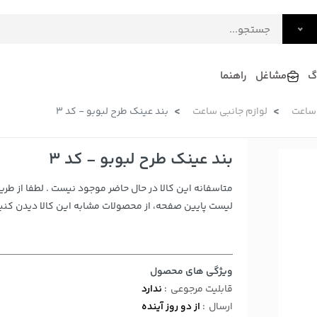
گ
مشاغل
راهنما
ساعت
لوازم جانبی ساعت
بند عینک طرح لبوبو - کد 3
فرش
گلاب و عرقیات
فرآورده های لبنی
دکوراسیون داخلی و تزئینی
بند عینک طرح لبوبو - کد 3
سرو و پذیرایی
متاسفانه این کالا در حال حاضر موجود نیست . لطفا از طری
لوازم حیوانات خانگی
لیست پایین صفحه، از محصولات مشابه این کالا دیدن کنید
ویژگی های محصول
قابلیت مرجوعی
:
ندارد
ارسال
:
از دو روز آینده