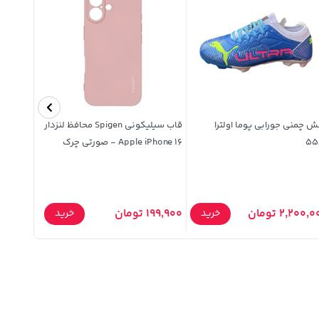
 چمنی جورابی پوما اولترا
قاب سیلیکونی Spigen محافظ لنزدار
ریموت کنت
Apple iPhone 16 - صورتی چرک
مدل XCRUISER 78HD PVR
2,200, تومان
199,900 تومان
420,000 توما
خرید
خرید