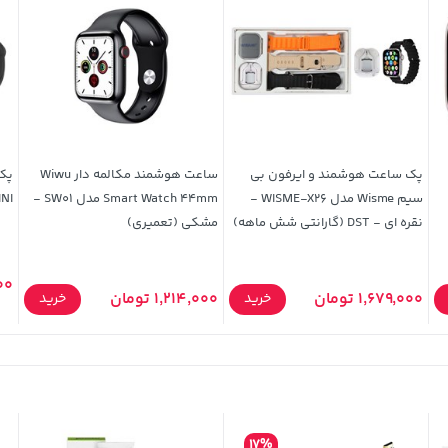
پک ساعت هوشمند و ایرفون بی
ساعت هوشمند مکالمه دار Wiwu
سیم Wisme مدل WISME-X26 -
Smart Watch 44mm مدل SW01 -
MINI -
نقره ای - DST (گارانتی شش ماهه)
مشکی (تعمیری)
000
1,679,000 تومان
1,214,000 تومان
خرید
خرید
17%