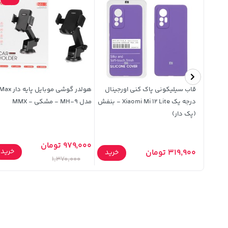
قاب سیلیکونی پاک کنی اورجینال
هولدر گوشی موبایل پایه دار x
درجه یک Xiaomi Mi 12 Lite - بنفش
مدل MH-9 - مشکی - MMX
(پک دار)
979,000 تومان
خرید
319,900 تومان
خرید
خرید
1,370,000