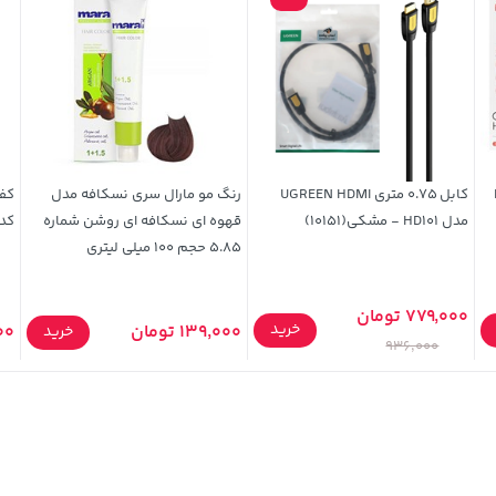
Ma
کابل 0.75 متری UGREEN HDMI
رنگ مو مارال سری نسکافه مدل
کفش
مدل HD101 - مشکی(10151)
قهوه ای نسکافه ای روشن شماره
کد۵۵
5.85 حجم 100 میلی لیتری
779,000 تومان
خرید
139,000 تومان
000
خرید
936,000