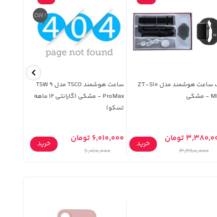
پک ساعت هوشمند مدل ZT-S10
ساعت هوشمند TSCO مدل TSW 9
 مشکی
ProMax - مشکی (گارانتی 12 ماهه
تسکو)
(کارکرده)
3,380, تومان
6,010,000 تومان
خرید
خرید
1,381,000 تو
6,010,000
3,380,000