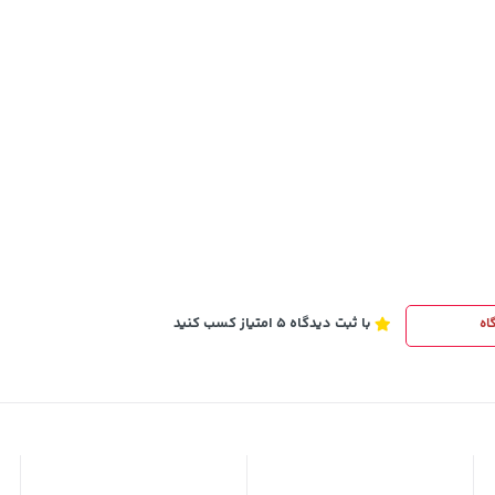
40,580,000
خرید
خرید
تومان
با ثبت دیدگاه 5 امتیاز کسب کنید
اه