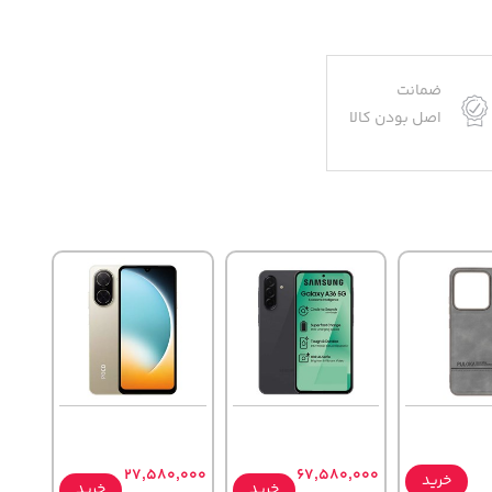
ضمانت
اصل بودن کالا
27,580,000
67,580,000
خرید
خرید
خرید