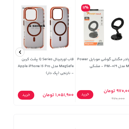
11%
هولدر مگنتی گوشی موبایل Power
قاب اورجینال Q Series پشت کربن
قاب ژله 
PM - مشکی
MagSafe مدل Apple iPhone 16 Pro
- نارنجی (پک دار)
 A03s / A02s
970, تومان
خرید
1,051,900 تومان
279,900 تومان
خرید
970,000