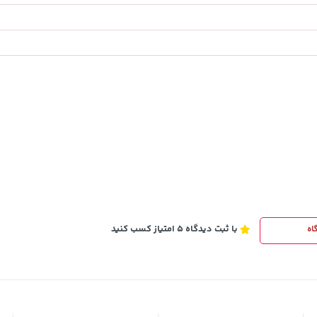
2,729,000
خرید
خرید
تومان
با ثبت دیدگاه 5 امتیاز کسب کنید
اه