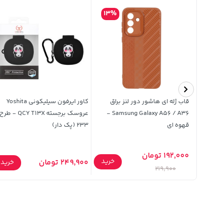
13%
5%
روف
قاب ژله ای هاشور دور لنز براق
کاور ایرفون سیلیکونی Yoshita
Samsung Galaxy A56 / A36 -
عروسک برجسته QCY T13X - طرح
قهوه ای
233 (پک دار)
192,000 تومان
خرید
خرید
249,900 تومان
خرید
219,900