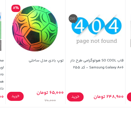
8%
قاب SO COOL هولوگرامی طرح دار
توپ بادی مدل ساحلی
مح
Samsung Galaxy A06 - کد 255
همر
دار
65,000 تومان
خرید
248,900 تومان
900
خرید
70,000