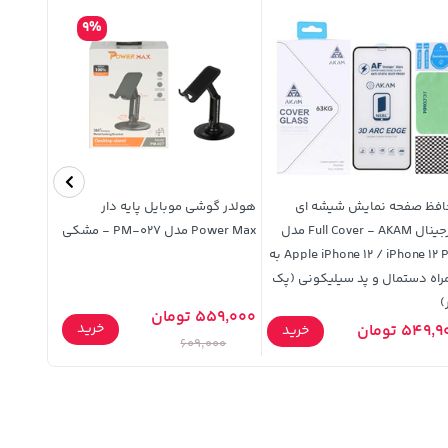
9%
افظ صفحه نمایش شیشه ای
هولدر گوشی موبایل پایه دار
قاب سیلیک
اورجینال Full Cover - AKAM مدل
Power Max مدل PM-027 - مشکی
Apple iPhone 12 / iPhone 12 Pro به
زیتونی (پ
اه دستمال و پد سیلیکونی (پک
)
559,000 تومان
خرید
549, تومان
319,900 تومان
خرید
609,000