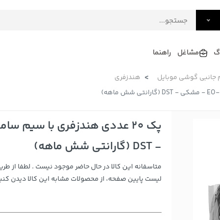
گ
مشاغل
راهنما
م جانبی گوشی موبایل
هندزفری
فرش
گلاب و عرقیات
فرآورده های لبنی
دکوراسیون داخلی و تزئینی
سرو و پذیرایی
لوازم حیوانات خانگی
- DST (گارانتی شش ماهه)
متاسفانه این کالا در حال حاضر موجود نیست . لطفا از طری
لیست پایین صفحه، از محصولات مشابه این کالا دیدن کنید