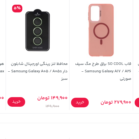
5%
ای
قاب SO COOL براق طرح مگ سیف
محافظ لنز رینگی اورجینال شابلون
App -
Samsung Galaxy A17 / A26 -
دار Samsung Galaxy A05 / A05s -
Max مدل -019
صورتی
سبز
149,900 تومان
000
خرید
279,900 تومان
خرید
149,900