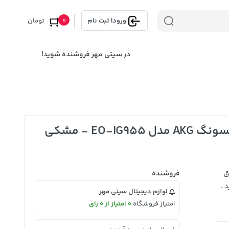
0
ورود
|
ثبت نام
تومان
در سیتی مهر فروشنده شوید!
پک 20 عددی هندزفری با سیم سامسونگ AKG مدل EO-IG955 - مشکی
ق
فروشنده
 .
لوازم دیجیتال سیتی مهر
امتیاز فروشگاه
0 امتیاز از 0 رای