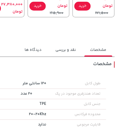
27,380,000
تومان
خرید
تومان
خرید
تومان
165,900
171,500
مشخصات
نقد و بررسی
دیدگاه ها
مشخصات
70,000
67,080,000
67,080,000
تومان
خرید
خرید
120 سانتی متر
طول کابل
تومان
تومان
90,000
20 عدد
تعداد هندزفری موجود در پک
TPE
جنس کابل
20-20Khz
محدوده فرکانس
ندارد
قابلیت مرجوعی