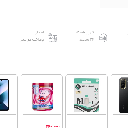
7 روز هفته
امکان
24 ساعته
پرداخت در محل
242,000