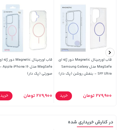
رجینال
قاب اورجینال Magnetic دور ژله ای
قاب اورجینال Magnetic دور ژله 
Samsung Galaxy A30 / A20 -
MagSafe مدل Samsung Galaxy
MagSafe مدل le iPhone 16
S22 Ultra - بنفش روشن (پک دار)
صورتی (پک دار)
279,900 تومان
279,900 تومان
خرید
خرید
خرید
در کنارش خریداری شده