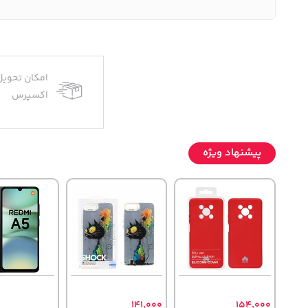
امکان تحویل
اکسپرس
پیشنهاد ویژه
141,000
154,000