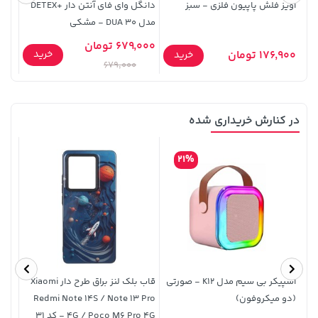
آویز فلش پاپیون فلزی - سبز
دانگل وای فای آنتن دار +DETEX
مدل DUA 30 - مشکی
فیرو
679,000 تومان
9,000
خرید
176,900 تومان
خرید
679,000
در کنارش خریداری شده
3,679,000 تومان
خرید
145,000 تومان
خرید
4,780,000
21%
اسپیکر بی سیم مدل K12 - صورتی
قاب بلک لنز براق طرح دار Xiaomi
(دو میکروفون)
Redmi Note 14S / Note 13 Pro
4G / Poco M6 Pro 4G - کد 31
-C 60W