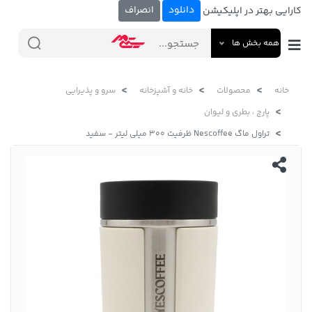
دانلود
انصراف
کارایی بهتر در اپلیکیشن
همه بخش ها
خانه
محصولات
خانه و آشپزخانه
سرو و پذیرایی
پارچ ، بطری و لیوان
تراول ماگ Nescoffee ظرفیت 300 میلی لیتر - سفید