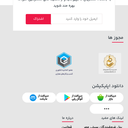
بهره مند شوید
اشتراک
141,000 تومان
141,000 تومان
خرید
خرید
165,900
165,900
مجوز ها
دانلود اپلیکیشن
119,900 تومان
خرید
27,480,000 تومان
خرید
لینک های مفید
درباره ما
پنل فروشندگان سیتی مهر
قوانین