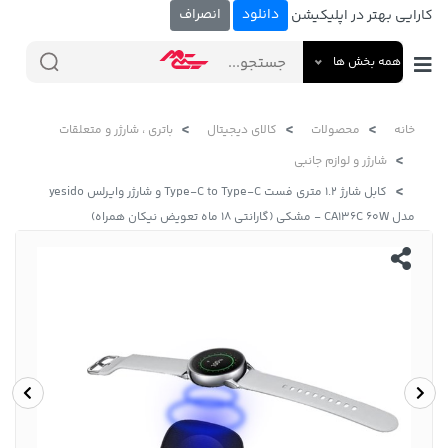
دانلود
انصراف
کارایی بهتر در اپلیکیشن
همه بخش ها
خانه
محصولات
کالای دیجیتال
باتری ، شارژر و متعلقات
شارژر و لوازم جانبی
کابل شارژ 1.2 متری فست Type-C to Type-C و شارژر وایرلس yesido
مدل CA136C 60W - مشکی (گارانتی 18 ماه تعویض نیکان همراه)