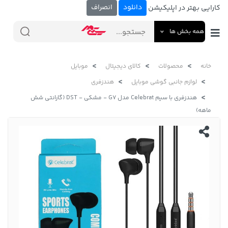
دانلود
انصراف
کارایی بهتر در اپلیکیشن
همه بخش ها
خانه
محصولات
کالای دیجیتال
موبایل
لوازم جانبی گوشی موبایل
هندزفری
هندزفری با سیم Celebrat مدل G7 - مشکی - DST (گارانتی شش
ماهه)