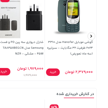
کننده لپ تاپ ProOne
گوشی موبایل Hanofer مدل 3310
شارژر دیواری سه پین PD و فست
2024 ظرفیت 32 مگابایت - سبزتیره
Samsung مدل TA845XBEGCN
(سه ماه تعویض)
45W - مشکی - NZR
1,979,000 تومان
خرید
خرید
2,379,000 تومان
خرید
1,979,000
در کنارش خریداری شده
15%
9%