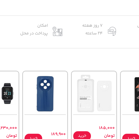
7 روز هفته
امکان
24 ساعته
پرداخت در محل
,230,000
185,000
189,900
تومان
خرید
تومان
خرید
خرید