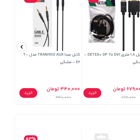
کابل 1.8 متری DETEX+ DP To DVI -
کابل صدا TRANYOO AUX مدل T-
کی
E2 - مشکی
تعویض نی
679 تومان
340,000 تومان
700,000 توما
خرید
خرید
,000
340,000
679,000
53%