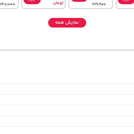
تومان
740,000
219,900
نمایش همه
315,900
315,900
67,080,000
خرید
خرید
خرید
تومان
تومان
تومان