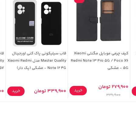
کیف چرمی موبایل مگنتی Xiaomi
قاب سیلیکونی پاک کنی اورجینال
قاب
Redmi Note 13 Pro 5G / Poco X6
Master Quality مدل Xiaomi Redmi
5G - مشکی
Note 12 4G - مشکی (پک دار)
xy A57
279,900 تومان
خرید
339,900 تومان
900
خرید
329,900