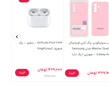
 سیلیکونی پاک کنی اورجینال
AirPods Pro2 2022 - سفید - پک
محافظ صف
Master Quality مدل Samsung
ضعیف (HighCopy)
Gala - صورتی (پک دار)
سایز 40 میلیمتری
469,000 تومان
خرید
369, تومان
121,900 تومان
خرید
979,000