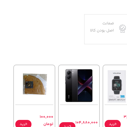
ضمانت
اصل بودن کالا
100,000
3
104,880,000
خرید
تومان
خرید
خرید