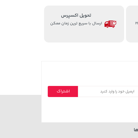
تحویل اکسپرس
از ساعت 8 الی 24
ارسال با سریع ترین زمان ممکن
اشتراک
ا