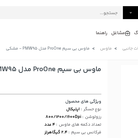
گ
مشاغل
راهنما
ات جانبی
ماوس
ماوس بی سیم ProOne مدل PMW95 - مشکی
فرش
گلاب و عرقیات
فرآورده های لبنی
دکوراسیون داخلی و تزئینی
ماوس بی سیم ProOne مدل PMW95 - مشکی
سرو و پذیرایی
لوازم حیوانات خانگی
ویژگی های محصول
نوع حسگر
:
اپتیکال
رزولوشن
:
800/1200/1600Dpi
تعداد دکمه های ماوس
:
4 عدد
فرکانس بی سیم
:
2.4 گیگاهرتز