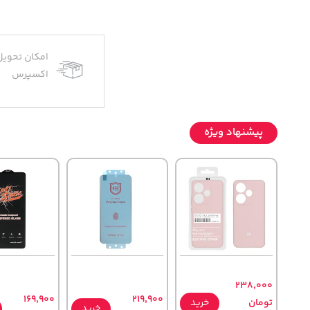
امکان تحویل
اکسپرس
پیشنهاد ویژه
238,000
169,900
219,900
تومان
خرید
خرید