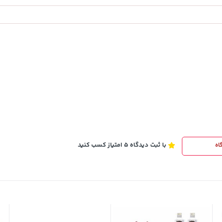
3,079,000
خرید
تومان
خرید
4,079,000
با ثبت دیدگاه 5 امتیاز کسب کنید
اه