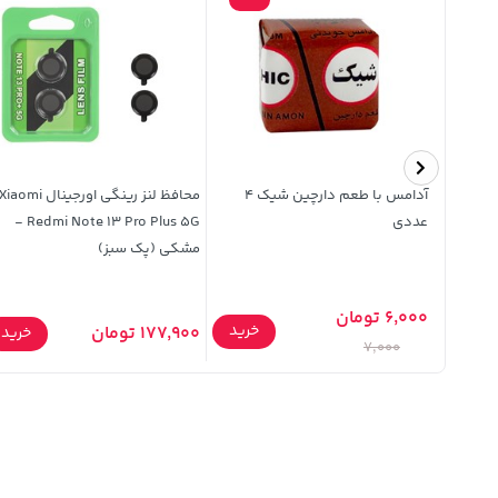
ل و تبلت
آدامس با طعم دارچین شیک 4
محافظ لنز رینگی اورجینال Xiaomi
عددی
Redmi Note 13 Pro Plus 5G -
مشکی (پک سبز)
6,000 تومان
خرید
خرید
177,900 تومان
خرید
7,000