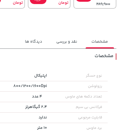
تومان
تومان
289,900
مشخصات
نقد و بررسی
دیدگاه ها
مشخصات
141,000
3,679,000
701,000
تومان
خرید
تومان
خرید
اپتیکال
نوع حسگر
تومان
165,900
4,780,000
800/1200/1600Dpi
رزولوشن
4 عدد
تعداد دکمه های ماوس
2.4 گیگاهرتز
فرکانس بی سیم
ندارد
قابلیت مرجوعی
10 متر
برد ماوس