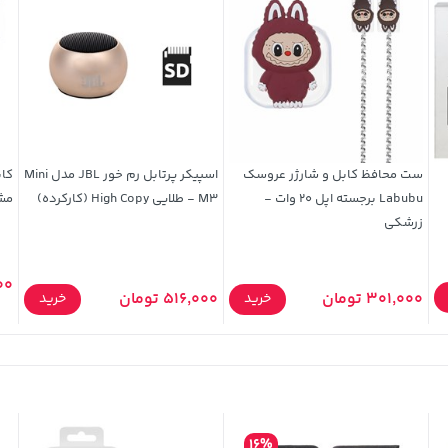
ست محافظ کابل و شارژر عروسک
اسپیکر پرتابل رم خور JBL مدل Mini
Labubu برجسته اپل 20 وات -
M3 - طلایی High Copy (کارکرده)
مش
زرشکی
,000
301,000 تومان
516,000 تومان
خرید
خرید
16%