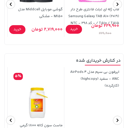
قاب ژله ای تبلت فانتزی طرح دار
گوشی موبایل Middcell مدل
Samsung Galaxy TAB A10 (2019)
M150 - مشکی
CF9 - نقره ای
/ T510 / T515 - کد 298 - NTC
229,900 تومان
0,000
خرید
2,719,000 تومان
خرید
229,900
در کنارش خریداری شده
141,000 تومان
141,000 تومان
خرید
خرید
165,900
165,900
ایرفون بی سیم مدل AirPods 4
5%
ANC - سفید (highcopy)
(کارکرده)
ماست سون کاله 1800 گرمی
اسکا