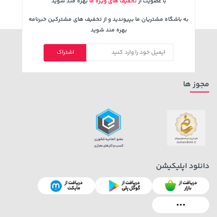
با عضویت از
تخفیف های ویژه ما
بهره مند شوید
به باشگاه مشتریان ما بپیوندید و از تخفیف های مشترکین خبرنامه
بهره مند شوید
3,679,000 تومان
607,800 تومان
اشتراک
خرید
خرید
659,900
4,780,000
مجوز ها
دانلود اپلیکیشن
2,579,000 تومان
315,900 تومان
خرید
خرید
3,880,000