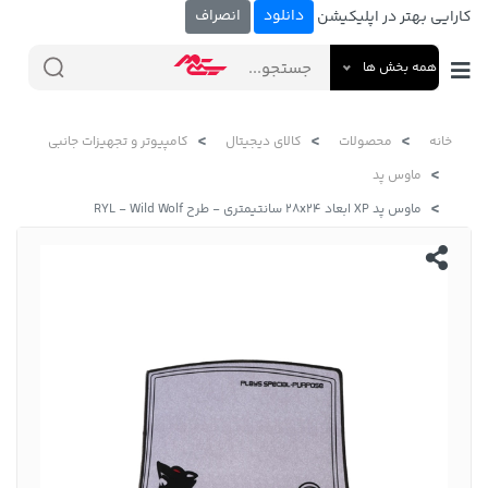
دانلود
انصراف
کارایی بهتر در اپلیکیشن
همه بخش ها
خانه
محصولات
کالای دیجیتال
کامپیوتر و تجهیزات جانبی
ماوس پد
ماوس پد XP ابعاد 28x24 سانتیمتری - طرح RYL - Wild Wolf