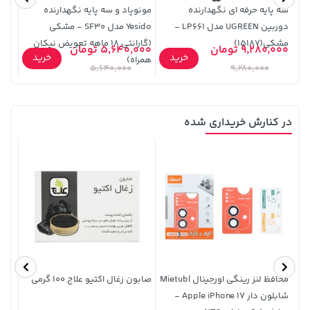
سه پایه حرفه ای نگهدارنده
مونوپاد و سه پایه نگهدارنده
مونو
دوربین UGREEN مدل LP661 -
Yesido مدل SF30 - مشکی
مشکی(15187)
(گارانتی 18 ماهه تعویض نیکان
9,280,000 تومان
5,640,000 تومان
0,000
خرید
خرید
همراه)
ماهه
5,640,000
9,280,000
در کنارش خریداری شده
44,580,000 تومان
خرید
701,000 تومان
خرید
محافظ لنز رینگی اورجینال Mietubl
صابون زغال اکتیو علاج 100 گرمی
قاب 
شابلون دار Apple iPhone 17 -