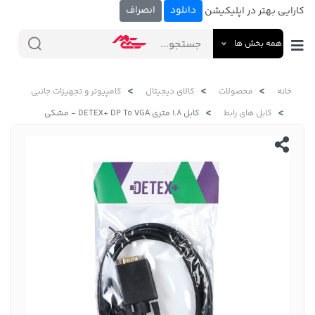
دانلود
انصراف
کارایی بهتر در اپلیکیشن
همه بخش ها
خانه
محصولات
کالای دیجیتال
کامپیوتر و تجهیزات جانبی
کابل های رابط
کابل 1.8 متری DETEX+ DP To VGA - مشکی