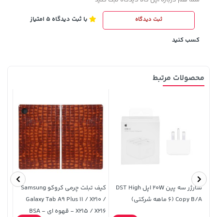
با ثبت دیدگاه 5 امتیاز
ثبت دیدگاه
3,230,000 تومان
خرید
339,900 تومان
خرید
4,740,000
کسب کنید
محصولات مرتبط
141,000 تومان
19,879,000 تومان
خرید
خرید
165,900
شارژر سه پین 20W اپل DST High
کیف تبلت چرمی کروکو Samsung
Copy B/A (6 ماهه شرکتی)
Galaxy Tab A9 Plus 11 / X210 /
10 /
X215 / X216 - قهوه ای - BSA
T515 - کد 