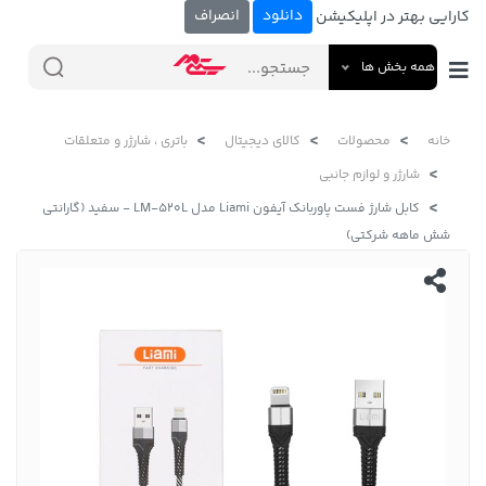
دانلود
انصراف
کارایی بهتر در اپلیکیشن
همه بخش ها
خانه
محصولات
کالای دیجیتال
باتری ، شارژر و متعلقات
شارژر و لوازم جانبی
کابل شارژ فست پاوربانک آیفون Liami مدل LM-520L - سفید (گارانتی
شش ماهه شرکتی)