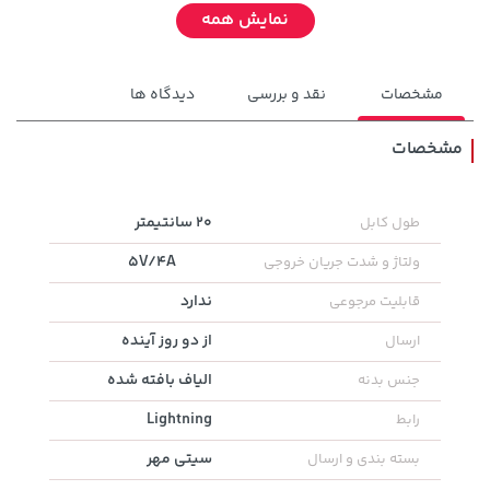
نمایش همه
مشخصات
نقد و بررسی
دیدگاه ها
مشخصات
141,000 تومان
20 سانتیمتر
طول کابل
خرید
1,109,000 تومان
خرید
165,900
5V/4A
ولتاژ و شدت جریان خروجی
ندارد
قابلیت مرجوعی
از دو روز آینده
ارسال
الیاف بافته شده
جنس بدنه
Lightning
رابط
سیتی مهر
بسته بندی و ارسال