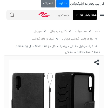
دانلود
انصراف
کارایی بهتر در اپلیکیشن
همه بخش ها
خانه
محصولات
کالای دیجیتال
موبایل
لوازم جانبی گوشی موبایل
کیف و کاور گوشی
کیف موبایل مگنتی درجه یک داخل خز MNC Plus مدل Samsung
Galaxy A70 / A70s - مشکی