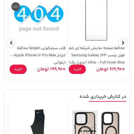
141,000 تومان
خرید
149,900 تومان
خرید
165,900
محافظ صفحه نمایش شیشه ای خم
قاب سیلیکونی Spigen محافظ
قاب 
فول چسب Samsung Galaxy S23
لنزدار Apple iPhone 17 Pro Max -
019)
Ultra - Full Cover Biva (بدون پک)
ارغوانی
/ / T515
29,900
619,900 تومان
199,900 تومان
خرید
خرید
در کنارش خریداری شده
3,079,000 تومان
70,000 تومان
خرید
خرید
90,000
4,079,000