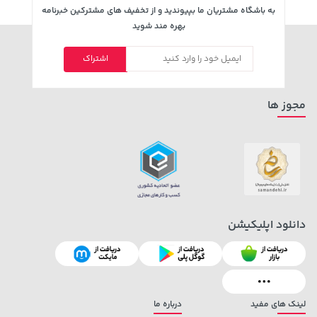
به باشگاه مشتریان ما بپیوندید و از تخفیف های مشترکین خبرنامه
بهره مند شوید
141,000 تومان
اشتراک
خرید
27,480,000 تومان
خرید
165,900
مجوز ها
دانلود اپلیکیشن
238,000 تومان
1,579,000 تومان
خرید
خرید
2,275,000
289,900
لینک های مفید
درباره ما