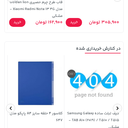
قاب طرح چرم حصیری Golden lion
مدل Xiaomi Redmi Note 13 4G -
مشکی
Pro Max - ص
305,900 تومان
162,900 تومان
4,900
خرید
خرید
در کنارش خریداری شده
141,000 تومان
خرید
292,080,000 تومان
خرید
165,900
کیف تبلت ساده Samsung Galaxy
کلاسور 4 حلقه سایز A4 پاپکو مدل
محاف
647
TAB A10 (2019) / T510 / T515 -
مشکی
9T /