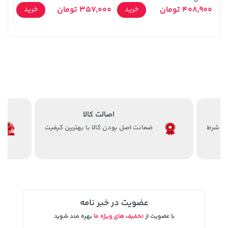
141,000 تومان
315,900 تومان
خرید
خرید
408,900 تومان
357,000 تومان
خرید
خرید
 ESD
165,900
49,900
VOG
اصالت کالا
ضمانت اصل بودن کالا با بهترین کیفیت
149,900 تومان
خرید
339,900 تومان
خرید
عضویت در خبر نامه
با عضویت از
تخفیف های ویژه ما
بهره مند شوید