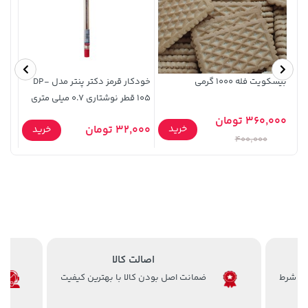
بیسکویت فله 1000 گرمی
خودکار قرمز دکتر پنتر مدل DP-
عصاره
105 قطر نوشتاری 0.7 میلی متری
2,679,000 تومان
1,109,000 تومان
خرید
خرید
360,000 تومان
3,820,000
خرید
32,000 تومان
0,000
خرید
400,000
اصالت کالا
ضمانت اصل بودن کالا با بهترین کیفیت
208,500 تومان
701,000 تومان
خرید
خرید
250,000