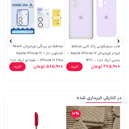
607,800 تومان
3,079,000 تومان
خرید
خرید
4,079,000
659,900
قاب سیلیکونی پاک کنی محافظ
محافظ لنز رینگی اورجینال Akam
قاب 
لنزدار اورجینال Apple iPhone 17 -
شابلون دار Apple iPhone 16 /
یاسی (پک دار) - NTC
iPhone 16 Plus - نقره ای (پک دار)
275,900 تومان
565,900 تومان
8,900
خرید
خرید
دار)
در کنارش خریداری شده
3,230,000 تومان
27,280,000 تومان
خرید
خرید
4,740,000
10%