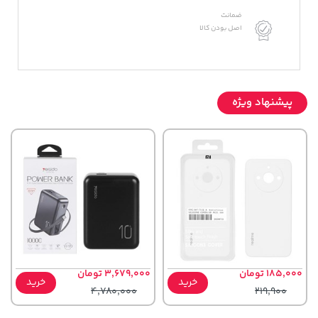
ضمانت
اصل بودن کالا
پیشنهاد ویژه
185,000 تومان
3,679,000 تومان
خرید
خرید
4,780,000
219,900