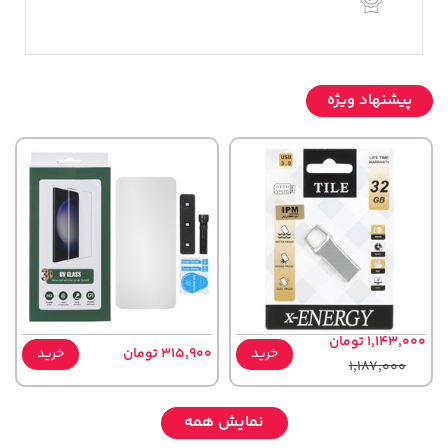
پیشنهاد ویژه
1,143,000 تومان
خرید
315,900 تومان
خرید
1,187,000
نمایش همه