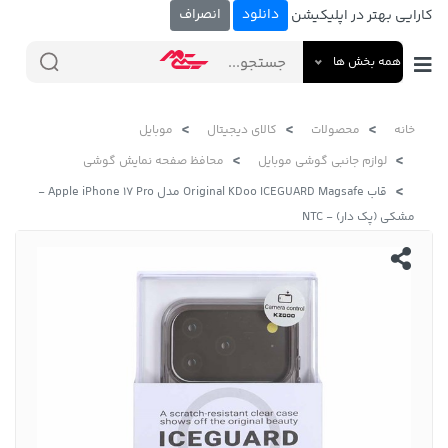
دانلود
انصراف
کارایی بهتر در اپلیکیشن
همه بخش ها
خانه
محصولات
کالای دیجیتال
موبایل
لوازم جانبی گوشی موبایل
محافظ صفحه نمایش گوشی
قاب Original KDoo ICEGUARD Magsafe مدل Apple iPhone 17 Pro -
مشکی (پک دار) - NTC