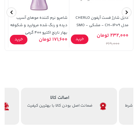
کابل شارژ فست آیفون CHERLO
شامپو نرم کننده موهای آسیب
مدل CH-IP09 - مشکی - SMO
دیده و رنگ شده مروارید و شکوفه
بهار نارنج اکتیو 400 گرمی
 A52s
232,000 تومان
3,879,000 تومان
خرید
315,900 تومان
خرید
خرید
171,600 تومان
5,900
خرید
269,000
اصالت کالا
ضمانت اصل بودن کالا با بهترین کیفیت
238,000 تومان
1,509,000 تومان
خرید
خرید
1,959,000
289,900