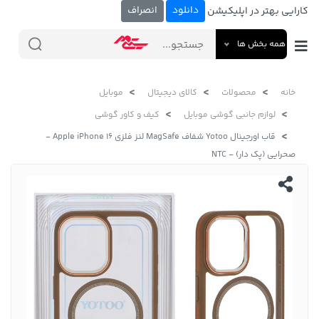
دانلود
انصراف
کارایی بهتر در اپلیکیشن
همه بخش ها
خانه
محصولات
کالای دیجیتال
موبایل
لوازم جانبی گوشی موبایل
کیف و کاور گوشی
قاب اورجینال Yotoo شفاف MagSafe لنز فلزی Apple iPhone 16 -
صحرایی (پک دار) - NTC