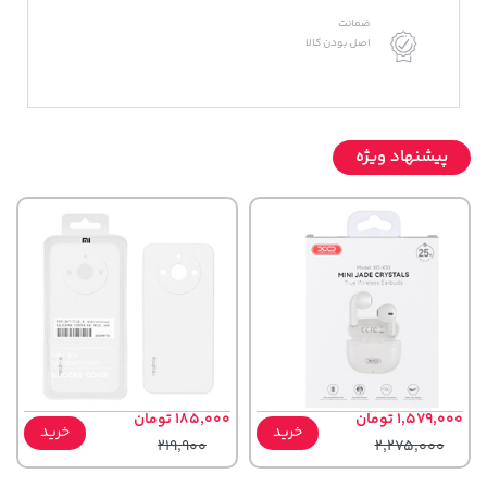
ضمانت
اصل بودن کالا
پیشنهاد ویژه
1,579,000 تومان
185,000 تومان
خرید
خرید
219,900
2,275,000