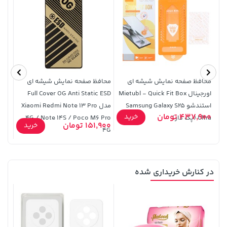
27,580,000 تومان
خرید
701,000 تومان
خرید
محافظ صفحه نمایش شیشه ای
محافظ صفحه نمایش شیشه ای
محاف
اورجینال Mietubl - Quick Fit Box
Full Cover OG Anti Static ESD
استندشو Samsung Galaxy S25
مدل Xiaomi Redmi Note 13 Pro
437,900 تومان
9,900
خرید
Ultra (پک دار)
4G / Note 14S / Poco M6 Pro
4G - مشکی
151,900 تومان
خرید
4G
در کنارش خریداری شده
1,849,000 تومان
4,279,000 تومان
خرید
خرید
5,454,000
2,179,000