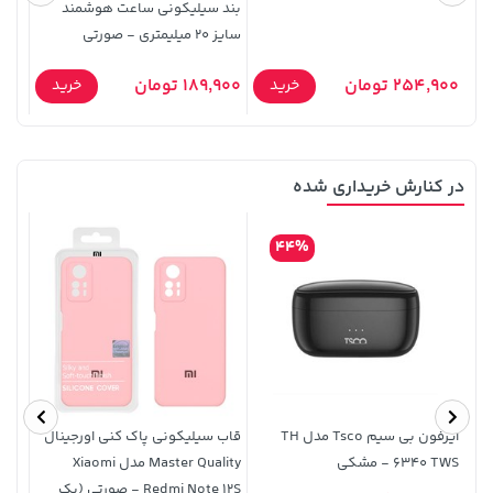
بند سیلیکونی ساعت هوشمند
سایز 20 میلیمتری - صورتی
(کار
254,900 تومان
189,900 تومان
6,000
خرید
خرید
در کنارش خریداری شده
607,800 تومان
خرید
315,900 تومان
خرید
659,900
44%
ایرفون بی سیم Tsco مدل TH
قاب سیلیکونی پاک کنی اورجینال
6340 TWS - مشکی
Master Quality مدل Xiaomi
استندشو e 11
Redmi Note 12S - صورتی (پک