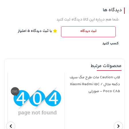
دیدگاه ها
شما هم درباره این کالا دیدگاه ثبت کنید
با ثبت دیدگاه 5 امتیاز
ثبت دیدگاه
141,000 تومان
1,579,000 تومان
خرید
خرید
2,275,000
165,900
کسب کنید
محصولات مرتبط
قاب Caution مات طرح مگ سیف
دکمه متال Xiaomi Redmi 15C /
Poco C85 - صورتی
141,000 تومان
141,000 تومان
خرید
خرید
165,900
165,900