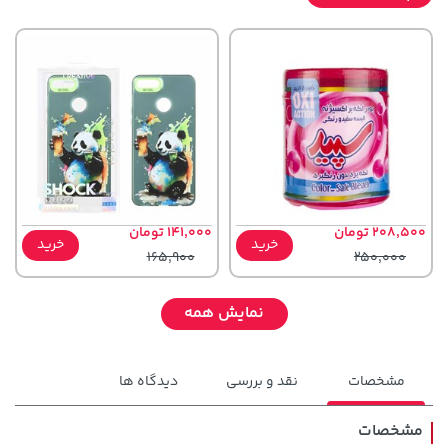
208,500 تومان
141,000 تومان
خرید
خرید
165,900
250,000
نمایش همه
مشخصات
نقد و بررسی
دیدگاه ها
مشخصات