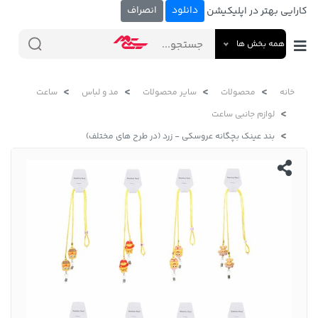
دانلود
انصراف
کارایی بهتر در اپلیکیشن
همه بخش ها
خانه
محصولات
سایر محصولات
مد و لباس
ساعت
لوازم جانبی ساعت
بند عینک بچگانه عروسکی - زرد (در طرح های مختلف)