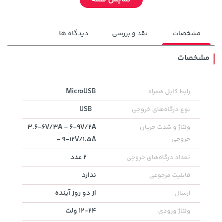
مشخصات
نقد و بررسی
دیدگاه ها
مشخصات
1,143,000 تومان
MicroUSB
رابط کابل همراه
66,980,000 تومان
خرید
خرید
1,187,000
USB
نوع درگاه‌های خروجی
3.6-6V/3A - 6-9V/2A
ولتاژ و شدت جریان
خروجی
- 9-12V/1.5A
2 عدد
تعداد درگاه‌های خروجی
ندارد
قابلیت مرجوعی
از دو روز آینده
ارسال
12-24 ولت
ولتاژ ورودی
141,000 تومان