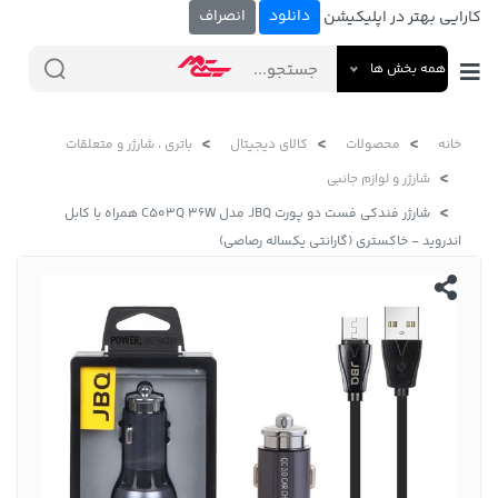
دانلود
انصراف
کارایی بهتر در اپلیکیشن
همه بخش ها
خانه
محصولات
کالای دیجیتال
باتری ، شارژر و متعلقات
شارژر و لوازم جانبی
شارژر فندکی فست دو پورت JBQ مدل C503Q 36W همراه با کابل
اندروید - خاکستری (گارانتی یکساله رصاصی)