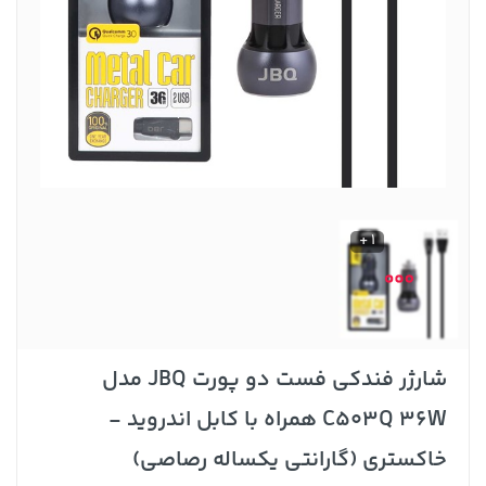
1 +
شارژر فندکی فست دو پورت JBQ مدل
C503Q 36W همراه با کابل اندروید -
خاکستری (گارانتی یکساله رصاصی)