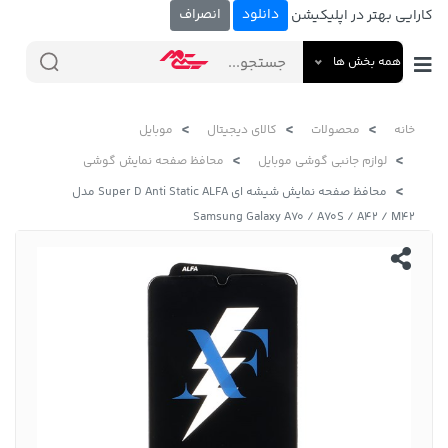
دانلود
انصراف
کارایی بهتر در اپلیکیشن
همه بخش ها
خانه
محصولات
کالای دیجیتال
موبایل
لوازم جانبی گوشی موبایل
محافظ صفحه نمایش گوشی
محافظ صفحه نمایش شیشه ای Super D Anti Static ALFA مدل
Samsung Galaxy A70 / A70S / A42 / M42