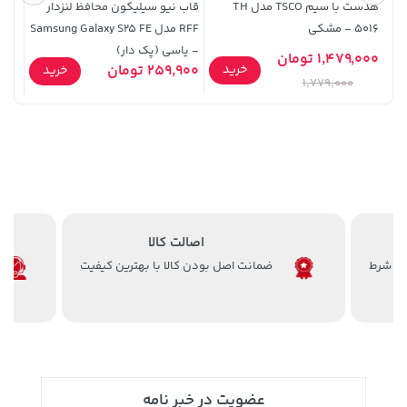
هدست با سیم TSCO مدل TH
قاب نیو سیلیکون محافظ لنزدار
5016 - مشکی
RFF مدل Samsung Galaxy S25 FE
گربه
- یاسی (پک دار)
148,000 تومان
1,479,000 تومان
0,000
خرید
46,279,000 تومان
خرید
خرید
259,900 تومان
خرید
159,900
1,779,000
اصالت کالا
ضمانت اصل بودن کالا با بهترین کیفیت
3,479,000 تومان
خرید
339,900 تومان
خرید
4,580,000
عضویت در خبر نامه