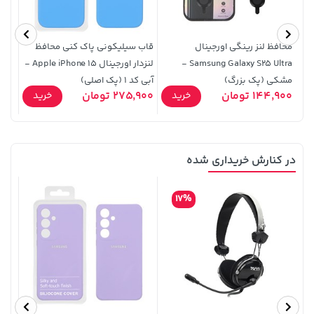
خرید
خرید
165,900
165,900
محافظ لنز رینگی اورجینال
قاب سیلیکونی پاک کنی محافظ
کیف 
Samsung Galaxy S25 Ultra -
لنزدار اورجینال Apple iPhone 15 -
مشکی (پک بزرگ)
آبی کد 1 (پک اصلی)
10 Plus
144,900 تومان
275,900 تومان
9,900
خرید
خرید
در کنارش خریداری شده
57,280,000 تومان
خرید
27,780,000 تومان
خرید
17%