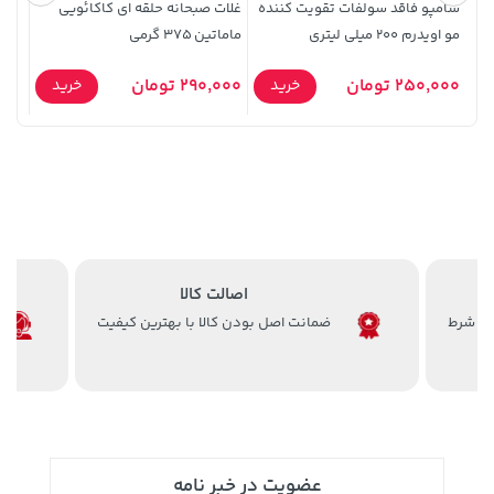
شامپو فاقد سولفات تقویت کننده
غلات صبحانه حلقه ای کاکائویی
قاب 
مو اویدرم 200 میلی لیتری
ماماتین 375 گرمی
مشکی
129,000 تومان
3,879,000 تومان
خرید
خرید
250,000 تومان
290,000 تومان
29,900
خرید
خرید
145,900
اصالت کالا
ضمانت اصل بودن کالا با بهترین کیفیت
208,500 تومان
خرید
19,879,000 تومان
خرید
250,000
عضویت در خبر نامه