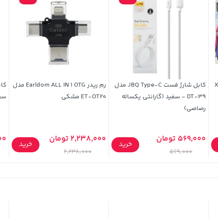
Xi
کابل شارژ فست JBQ Type-C مدل
رم ریدر Earldom ALL IN 1 OTG مدل
DT-39 - سفید (گارانتی یکساله
ET-OT20 مشکی
سفی
رصاصی)
569,000 تومان
2,238,000 تومان
,000
خرید
خرید
2,238,000
569,000