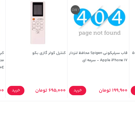
ک ماکارون 500
قاب سیلیکونی Spigen محافظ لنزدار
کنترل کولر گازی بکو
Apple iPhone 17 - سرمه ای
 K70E
199,900 تومان
695,000 تومان
900
خرید
خرید