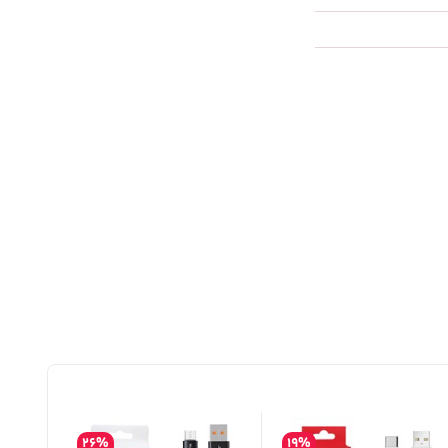
26%
19%