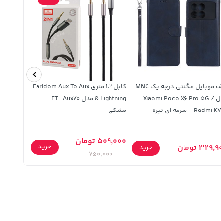
کیف موبایل مگنتی درجه یک MNC
کابل 1.2 متری Earldom Aux To Aux
مدل Xiaomi Poco X6 Pro 5G /
& Lightning مدل ET-Aux70 -
ne 14 Pro
Redmi - سرمه ای تیره
مشکی
509,000 تومان
خرید
329, تومان
187,900 تومان
خرید
750,000