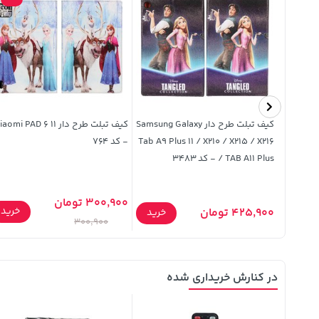
گوشی موبایل Xiaomi مدل (Poco
کیف تبلت طرح دار Samsung Galaxy
کیف تبلت طرح دار aomi PAD 6 11
Tab A9 Plus 11 / X210 / X215 / X216
- کد 764
/ TAB A11 Plus - کد 3483
300,900 تومان
خرید
425,900 تومان
خرید
خرید
300,900
در کنارش خریداری شده