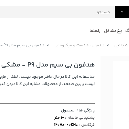
گ
مشاغل
راهنما
ات جانبی
هدفون ، هدست و میکروفون
هدفون بی سیم مدل P9 - مشکی (پک ضعیف)
فرش
گلاب و عرقیات
فرآورده های لبنی
دکوراسیون داخلی و تزئینی
هدفون بی سیم مدل P9 - مشکی (پک ضعیف)
سرو و پذیرایی
متاسفانه این کالا در حال حاضر موجود نیست . لطفا از طری
لوازم حیوانات خانگی
لیست پایین صفحه، از محصولات مشابه این کالا دیدن کنید
ویژگی های محصول
پشتیبانی فاصله
:
10 متر
فرکانس
:
120Hz-20KHz