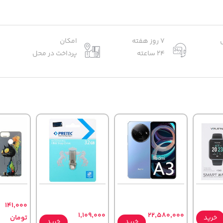
7 روز هفته
امکان
24 ساعته
پرداخت در محل
141,000
1,109,000
22,580,000
خرید
تومان
خرید
خرید