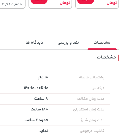
تومان
تومان
4,740,000
مشخصات
نقد و بررسی
دیدگاه ها
مشخصات
1,579,000
4,279,000
149,900
تومان
خرید
تومان
خرید
10 متر
پشتیبانی فاصله
تومان
2,275,000
5,454,000
120Hz-20KHz
فرکانس
8 ساعت
مدت زمان مکالمه
180 ساعت
مدت زمان استندبای
حدود 2 ساعت
مدت زمان شارژ
ندارد
قابلیت مرجوعی