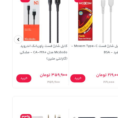
کابل شارژ فست Moxom Type-C -
کابل شارژ فست پاوربانک اندروید
د - BSA
Mcdodo مدل CA-2280 - مشکی
(گارانتی متین)
متین)
219 تومان
359,900 تومان
5,480,000 ت
خرید
خرید
,000
359,900
219,000
33%