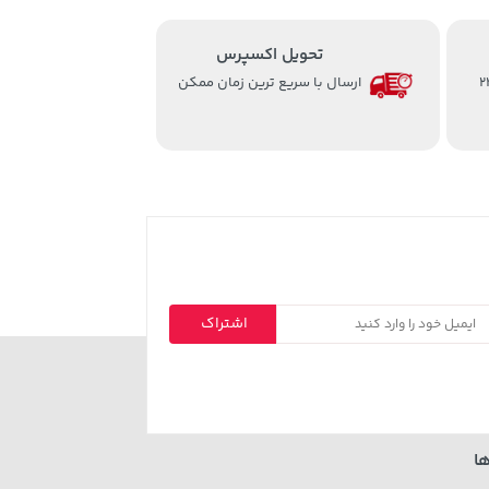
تحویل اکسپرس
از ساعت 8 الی 24
ارسال با سریع ترین زمان ممکن
اشتراک
ا