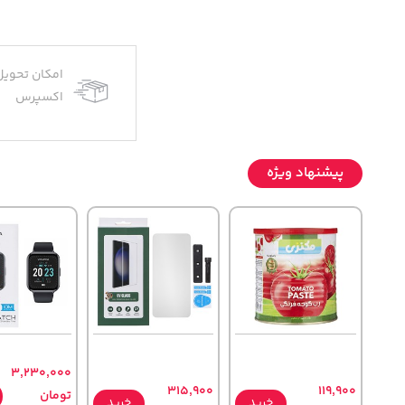
امکان تحویل
اکسپرس
پیشنهاد ویژه
3,230,000
315,900
119,900
تومان
خرید
خرید