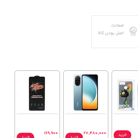
ضمانت
اصل بودن کالا
169,900
27,480,000
خرید
خرید
خرید