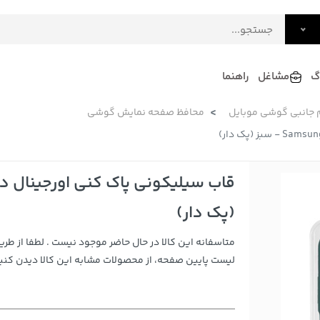
گ
مشاغل
راهنما
م جانبی گوشی موبایل
محافظ صفحه نمایش گوشی
فرش
گلاب و عرقیات
فرآورده های لبنی
دکوراسیون داخلی و تزئینی
سرو و پذیرایی
لوازم حیوانات خانگی
(پک دار)
متاسفانه این کالا در حال حاضر موجود نیست . لطفا از طری
لیست پایین صفحه، از محصولات مشابه این کالا دیدن کنید