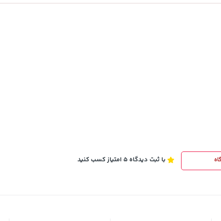
141,000
تومان
خرید
خرید
165,900
با ثبت دیدگاه 5 امتیاز کسب کنید
اه