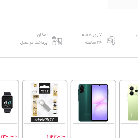
7 روز هفته
امکان
24 ساعته
پرداخت در محل
,230,000
1,143,000