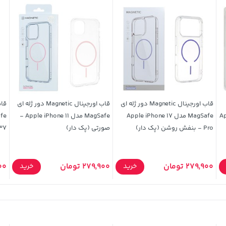
قاب اورجینال Magnetic دور ژله ای
قاب اورجینال Magnetic دور ژله ای
Appl
MagSafe مدل Apple iPhone 17
MagSafe مدل Apple iPhone 11 -
Pro - بنفش روشن (پک دار)
صورتی (پک دار)
A37 - مشکی
279,900 تومان
279,900 تومان
,900
خرید
خرید