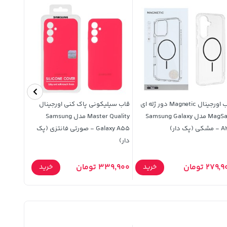
قاب اورجینال Magnetic دور ژله ای
قاب سیلیکونی پاک کنی اورجینال
MagSafe مدل Samsung Galaxy
Master Quality مدل Samsung
قابلیت شارژ MagSafe (
 (پک دار)
Galaxy A55 - صورتی فانتزی (پک
دار)
219,900 تومان
279 تومان
339,900 تومان
خرید
خرید
9,900