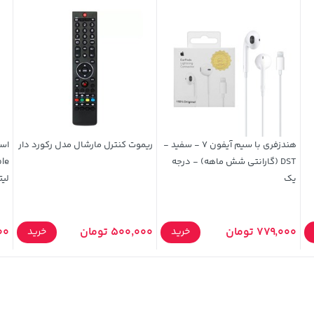
هندزفری با سیم آیفون 7 - سفید -
ریموت کنترل مارشال مدل رکورد دار
است
DST (گارانتی شش ماهه) - درجه
یک
لیت
779,000 تومان
500,000 تومان
000
خرید
خرید