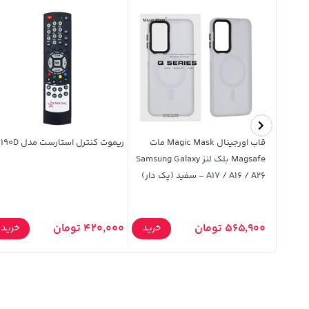
L ژله ای Apple iPhone
قاب اورجینال Magic Mask مات
ریموت کنترل استارست مدل 190D
Magsafe بلک لنز Samsung Galaxy
A17 / A16 / A26 - سفید (پک دار)
565,900 تومان
420,000 تومان
خرید
خرید
خرید