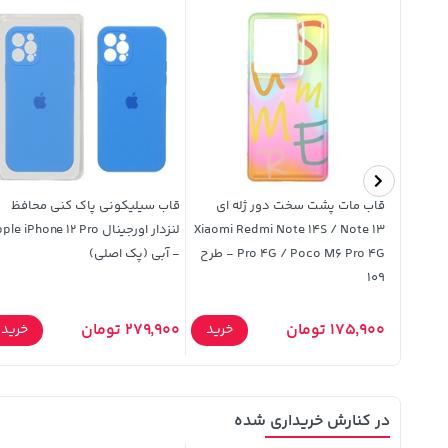
29%
ار
قاب مات پشت سخت دور ژله ای
قاب سیلیکونی پاک کنی محافظ
مگنتی Earldom مدل EH193 -
Xiaomi Redmi Note 14S / Note 13
لنزدار اورجینال e iPhone 12 Pro
Pro 4G / Poco M6 Pro 4G - طرح
- آبی (پک اصلی)
109
خرید
175,900 تومان
279,900 تومان
خرید
خرید
در کنارش خریداری شده