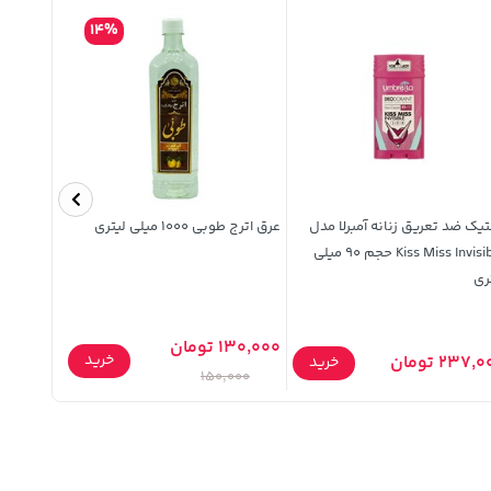
14%
یک ضد تعریق زنانه آمبرلا مدل
عرق اترج طوبی 1000 میلی لیتری
Kiss Miss Invisible حجم 90 میلی
میلی لیتر
ری
130,000 تومان
269,000 تومان
خرید
237, تومان
خرید
,000
150,000