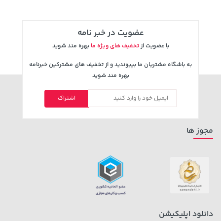
عضویت در خبر نامه
با عضویت از
تخفیف های ویژه ما
بهره مند شوید
به باشگاه مشتریان ما بپیوندید و از تخفیف های مشترکین خبرنامه
بهره مند شوید
607,800 تومان
108,000 تومان
اشتراک
خرید
خرید
119,900
659,900
مجوز ها
دانلود اپلیکیشن