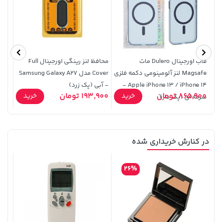
2,679,000 تومان
2,729,000 تومان
خرید
خرید
3,820,000
قاب اورجینال Dulero مات
محافظ لنز رینگی اورجینال Full
محاف
Magsafe لنز آلومینومی دکمه فلزی
Cover مدل Samsung Galaxy A27
د
Apple iPhone 13 / iPhone 14 -
- آبی (پک زرد)
- سب
49,900
865,900 تومان
193,900 تومان
خرید
خرید
سرمه ای (پک دار)
در کنارش خریداری شده
45,580,000 تومان
خرید
1,109,000 تومان
خرید
26%