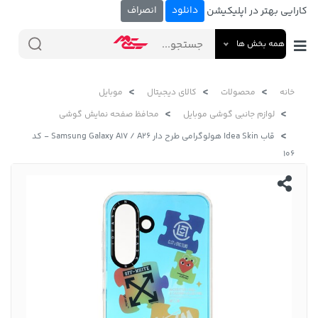
دانلود
انصراف
کارایی بهتر در اپلیکیشن
همه بخش ها
خانه
محصولات
کالای دیجیتال
موبایل
لوازم جانبی گوشی موبایل
محافظ صفحه نمایش گوشی
قاب Idea Skin هولوگرامی طرح دار Samsung Galaxy A17 / A26 - کد
106