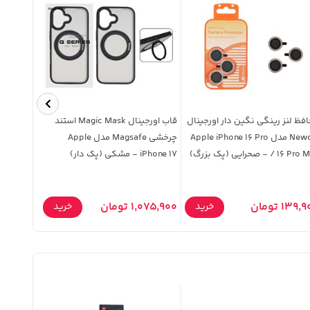
فظ لنز رینگی نگین دار اورجینال
قاب اورجینال Magic Mask استند
قاب سیلیک
Newchi مدل Apple iPhone 16 Pro
چرخشی Magsafe مدل Apple
Pro Ma - صحرایی (پک بزرگ)
iPhone 17 - مشکی (پک دار)
قرمز (پک د
139 تومان
1,075,900 تومان
339,900 توم
خرید
خرید