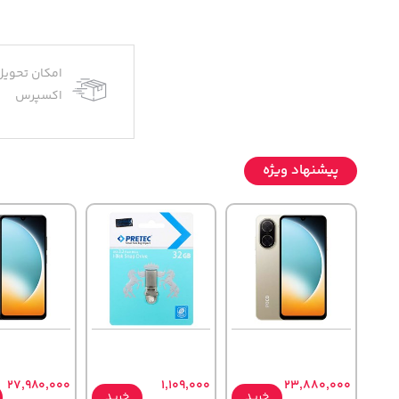
امکان تحویل
اکسپرس
پیشنهاد ویژه
27,980,000
1,109,000
23,880,000
خرید
خرید