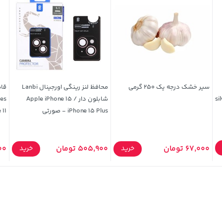
سیر خشک درجه یک 250 گرمی
محافظ لنز رینگی اورجینال Lanbi
silver
شابلون دار Apple iPhone 15 /
iPhone 15 Plus - صورتی
Phone 11
67,000 تومان
505,900 تومان
900
خرید
خرید