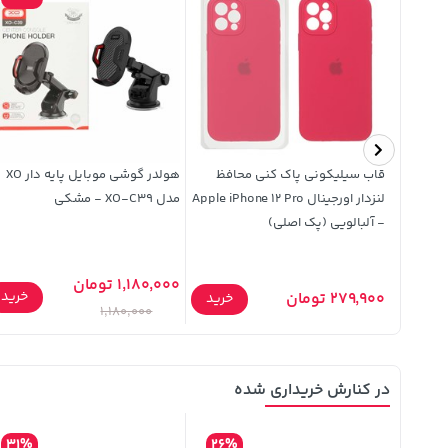
هولدر و شارژر وایرلس JBQ مدل
قاب سیلیکونی پاک کنی محافظ
هولدر گوشی موبایل پایه دار XO
لنزدار اورجینال Apple iPhone 12 Pro
مدل XO-C39 - مشکی
- آلبالویی (پک اصلی)
1,180,000 تومان
خرید
خرید
279,900 تومان
خرید
1,180,000
در کنارش خریداری شده
31%
26%