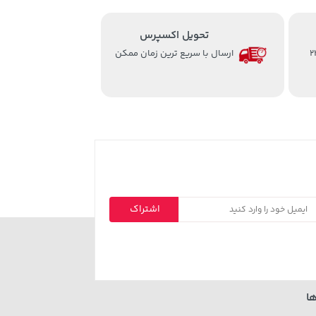
تحویل اکسپرس
از ساعت 8 الی 24
ارسال با سریع ترین زمان ممکن
اشتراک
ا