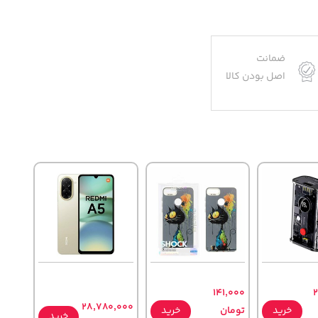
ضمانت
اصل بودن کالا
141,000
2
28,780,000
خرید
تومان
خرید
خرید