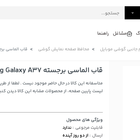
گ
مشاغل
راهنما
م جانبی گوشی موبایل
محافظ صفحه نمایش گوشی
قاب الماسی برجسته msung Galaxy A37
فرش
گلاب و عرقیات
فرآورده های لبنی
دکوراسیون داخلی و تزئینی
قاب الماسی برجسته Samsung Galaxy A37 - سرمه ای
سرو و پذیرایی
متاسفانه این کالا در حال حاضر موجود نیست . لطفا از طری
لوازم حیوانات خانگی
لیست پایین صفحه، از محصولات مشابه این کالا دیدن کنید
ویژگی های محصول
قابلیت مرجوعی
:
ندارد
ارسال
:
از دو روز آینده