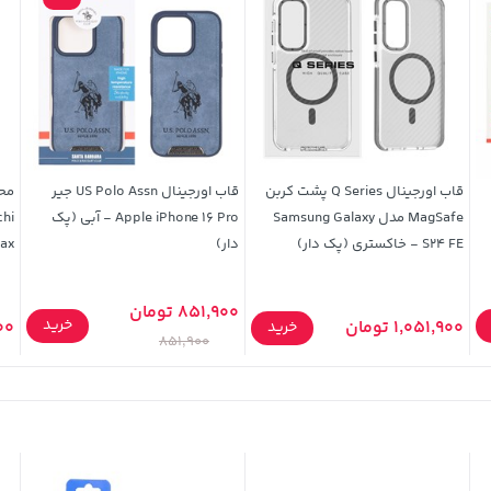
قاب اورجینال Q Series پشت کربن
قاب اورجینال US Polo Assn جیر
محا
MagSafe مدل Samsung Galaxy
Apple iPhone 16 Pro - آبی (پک
S24 FE - خاکستری (پک دار)
دار)
/ 16 x
851,900 تومان
خرید
1,051,900 تومان
,900
خرید
851,900