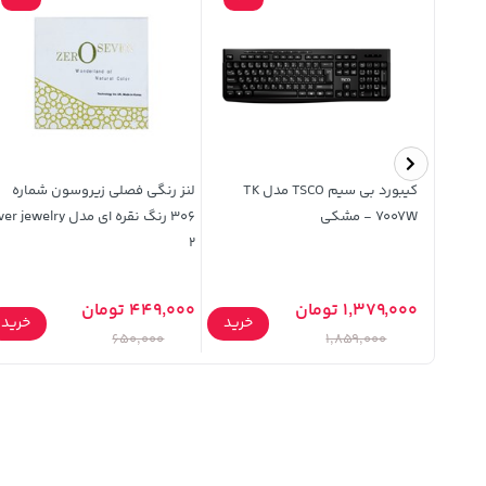
کیبورد بی سیم TSCO مدل TK
لنز رنگی فصلی زیروسون شماره
7007W - مشکی
306 رنگ نقره ای مدل  jewelry
2
1,379,000 تومان
449,000 تومان
خرید
خرید
خرید
650,000
1,859,000