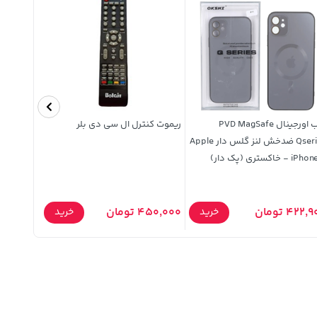
قاب اورجینال PVD MagSafe
ریموت کنترل ال سی دی بلر
Qseries ضدخش لنز گلس دار Apple
i - خاکستری (پک دار)
طرح 3159 (پک دار)
422, تومان
450,000 تومان
249,900 توما
خرید
خرید