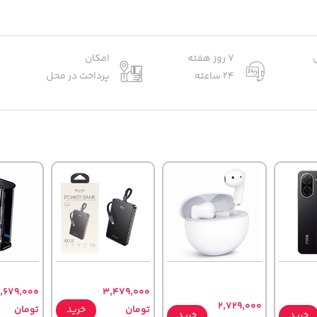
7 روز هفته
امکان
24 ساعته
پرداخت در محل
,679,000
3,479,000
2,729,000
تومان
خرید
تومان
خرید
خرید