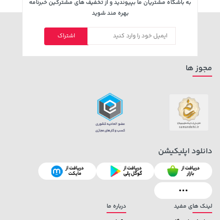
به باشگاه مشتریان ما بپیوندید و از تخفیف های مشترکین خبرنامه
بهره مند شوید
اشتراک
141,000 تومان
154,000 تومان
خرید
خرید
171,500
165,900
مجوز ها
دانلود اپلیکیشن
1,509,000 تومان
103,580,000 تومان
خرید
خرید
1,959,000
لینک های مفید
درباره ما