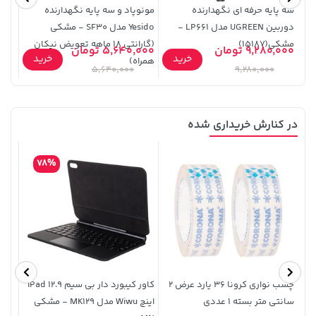
سه پایه حرفه ای نگهدارنده
مونوپاد و سه پایه نگهدارنده
مونو
دوربین UGREEN مدل LP661 -
Yesido مدل SF30 - مشکی
مشکی(15187)
(گارانتی 18 ماهه تعویض نیکان
9,280,000 تومان
5,640,000 تومان
0,000
خرید
خرید
همراه)
ماهه
5,640,000
9,280,000
در کنارش خریداری شده
2,729,000 تومان
خرید
3,879,000 تومان
خرید
78%
چسب نواری کرونا ۳۶ یارد عرض 2
کاور کیبورد دار بی سیم iPad 12.9
محاف
سانتی متر بسته 1 عددی
اینچ Wiwu مدل MK129 - مشکی
34 /