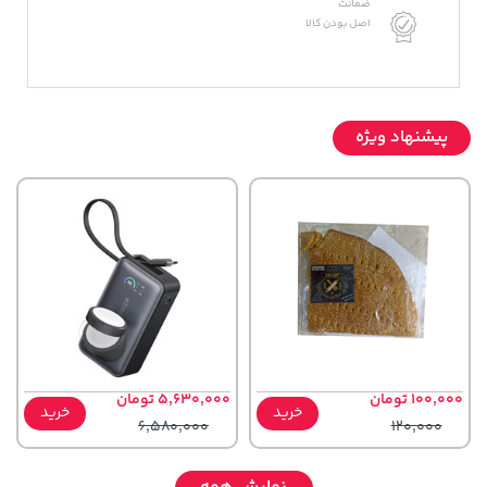
ضمانت
اصل بودن کالا
پیشنهاد ویژه
100,000 تومان
5,630,000 تومان
خرید
خرید
6,580,000
120,000