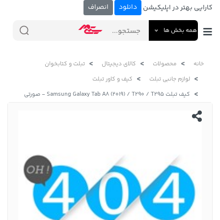
دانلود
انصراف
کارایی بهتر در اپلیکیشن
همه بخش ها
خانه
محصولات
کالای دیجیتال
تبلت و کتابخوان
لوازم جانبی تبلت
کیف و کاور تبلت
کیف تبلت Samsung Galaxy Tab A8 (2019) / T290 / T295 - صورتی