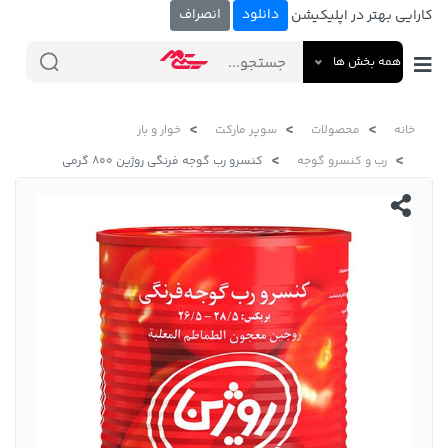
دانلود
انصراف
کارایی بهتر در اپلیکیشن
همه بخش ها
خانه
محصولات
سوپر مارکت
خوار و بار
رب و کنسرو گوجه
کنسرو رب گوجه فرنگی روژین 800 گرمی