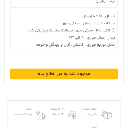
برند
روژین
:
ارسال
آماده ارسال
:
بسته بندی و ارسال
سیتی مهر
:
گارانتی کالا
سیتی مهر ، ضمانت سلامت فیزیکی کالا
:
زمان ارسال فوری
8 الی 23
:
محل توزیع فوری
کاشان ، آران و بیدگل و حومه
:
موجود شد به من اطلاع بده
امکان تحویل
7 روز هفته
امکان
اکسپرس
24 ساعته
پرداخت در محل
ضمانت