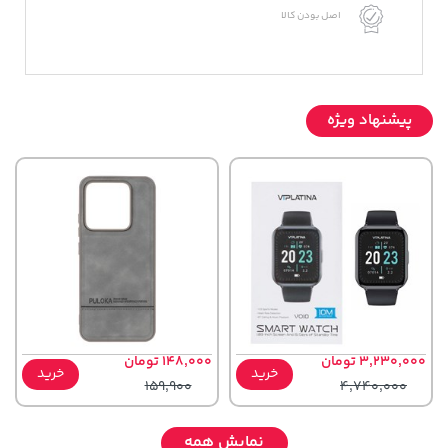
اصل بودن کالا
پیشنهاد ویژه
3,230,000 تومان
148,000 تومان
خرید
خرید
159,900
4,740,000
نمایش همه