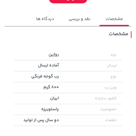
مشخصات
نقد و بررسی
دیدگاه ها
مشخصات
روژین
برند
145,000 تومان
خرید
27,780,000 تومان
خرید
آماده ارسال
ارسال
رب گوجه فرنگی
نوع
800 گرم
وزن رب
ایران
کشور سازنده
پاستوریزه
خصوصیت
دو سال پس از تولید
انقضاء
18,580,000 تومان
خرید
1,109,000 تومان
خرید