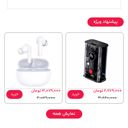
پیشنهاد ویژه
2,679,000 تومان
3,079,000 تومان
خرید
خرید
4,079,000
3,820,000
نمایش همه