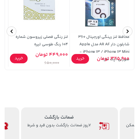
2,579,000 تومان
185,000 تومان
خرید
خرید
219,900
3,880,000
محافظ لنز رینگی اورجینال 360
لنز رنگی فصلی زیروسون شماره
شابلون دار AR AF مدل Apple
104 رنگ طوسی تیره
iPhone 13 / iPhone 13 Mini -
Pro - مشکی (پک دار)
449,000 تومان
خرید
325,900 تومان
9,900
خرید
صورتی (پک دار)
650,000
1,109,000 تومان
خرید
56,080,000 تومان
خرید
ضمانت بازگشت
ن ممکن
7روز ضمانت بازگشت بدون قید و شرط