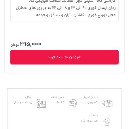
گارانتی کالا
سیتی مهر ، ضمانت سلامت فیزیکی کالا
:
زمان ارسال فوری
9 الی 13 و 18 الی 22 به جز روز های تعطیل
:
محل توزیع فوری
کاشان ، آران و بیدگل و حومه
:
295,000
تومان
افزودن به سبد خرید
امکان تحویل
7 روز هفته
امکان
اکسپرس
24 ساعته
پرداخت در محل
ضمانت
اصل بودن کالا