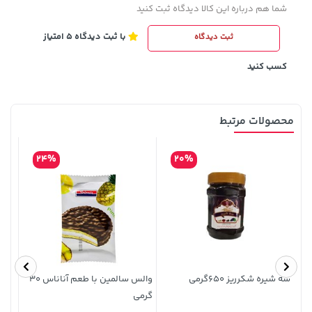
شما هم درباره این کالا دیدگاه ثبت کنید
با ثبت دیدگاه 5 امتیاز
ثبت دیدگاه
70,000 تومان
185,000 تومان
خرید
خرید
219,900
90,000
کسب کنید
محصولات مرتبط
24%
20%
3,679,000 تومان
27,630,000 تومان
خرید
خرید
4,780,000
سه شیره شکرریز 650گرمی
والس سالمین با طعم آناناس 30
تخم م
گرمی