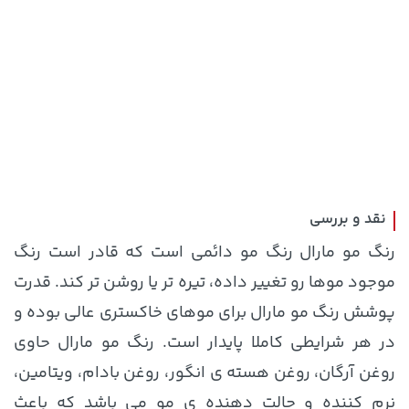
169,900 تومان
خرید
1,109,000 تومان
خرید
نقد و بررسی
رنگ مو مارال رنگ مو دائمی است که قادر است رنگ
موجود موها رو تغییر داده، تیره تر یا روشن تر کند. قدرت
پوشش رنگ مو مارال برای موهای خاکستری عالی بوده و
در هر شرایطی کاملا پایدار است. رنگ مو مارال حاوی
روغن آرگان، روغن هسته ی انگور، روغن بادام، ویتامین،
2,679,000 تومان
1,849,000 تومان
خرید
خرید
2,179,000
3,820,000
نرم کننده و حالت دهنده ی مو می باشد که باعث