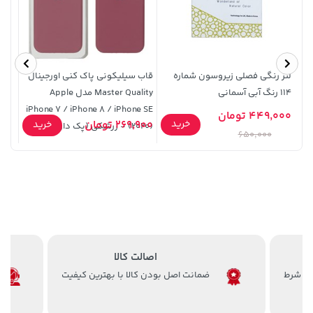
141,000 تومان
لنز رنگی فصلی زیروسون شماره
قاب سیلیکونی پاک کنی اورجینال
1,109,000 تومان
خرید
خرید
165,900
114 رنگ آبی آسمانی
Master Quality مدل Apple
عدد
iPhone 7 / iPhone 8 / iPhone SE
449,000 تومان
خرید
269,900 تومان
3,500 
خرید
(2020) - زرشکی (پک دار)
650,000
141,000 تومان
اصالت کالا
خرید
56,080,000 تومان
خرید
165,900
ضمانت اصل بودن کالا با بهترین کیفیت