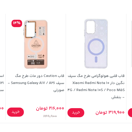
14%
قاب قلبی هولوگرامی طرح مگ سیف
قاب Caution دور مات طرح مگ
نگین دار Xiaomi Redmi Note 10
سیف Samsung Galaxy A17 / A26 -
4G / Redmi Note 10S / Poco M5S
صورتی
سفی
- بنفش
216,000 تومان
000
خرید
319,900 تومان
خرید
249,900