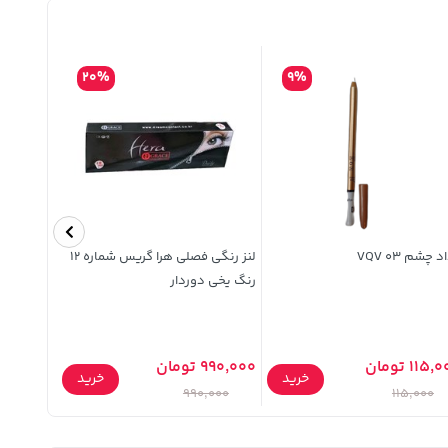
20%
9%
 چشم VQV 03
لنز رنگی فصلی هرا گریس شماره 12
رنگ یخی دوردار
بنفش متوسط حجم
115 تومان
990,000 تومان
خرید
خرید
299,000 تومان
990,000
115,000