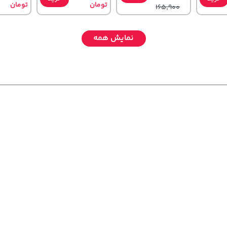
تومان
تومان
165,900
نمایش همه
154,000
185,000
,780,000
خرید
تومان
خرید
تومان
خرید
تومان
171,500
219,900