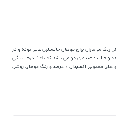
ش رنگ مو مارال برای موهای خاکستری عالی بوده و در
کننده و حالت دهنده ی مو می باشد که باعث درخشندگی
مو شده و از خشک شدن و شکنندگی مو جلوگیری می کند. حجم: ۱۰۰ میل نسبت درصد ترکیب ۱ به ۱/۵ برای رنگ مو های معمولی اکسیدان ۶ درصد و رنگ موهای روشن