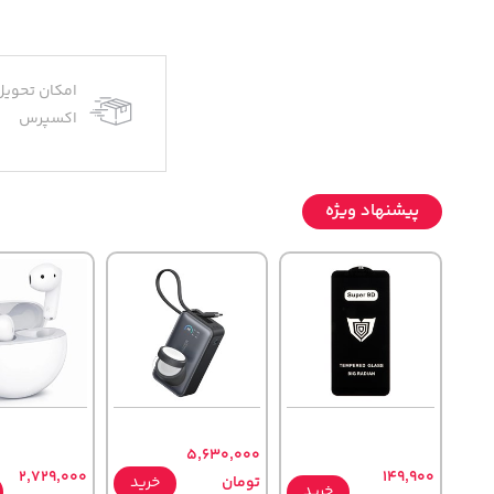
امکان تحویل
اکسپرس
پیشنهاد ویژه
5,630,000
2,729,000
149,900
تومان
خرید
خرید