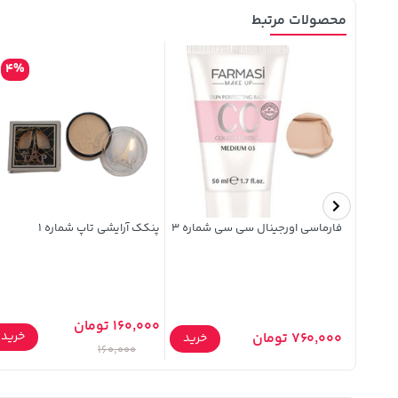
محصولات مرتبط
4%
24%
Lana Cane
فارماسی اورجینال سی سی شماره 3
پنکک آرایشی تاپ شماره ۱
160,000 تومان
خرید
خرید
760,000 تومان
خرید
160,000