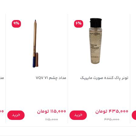
9%
6%
تونر پاک کننده صورت مایریک
مداد چشم VQV 71
مداد
435,000 تومان
115,000 تومان
,000
خرید
خرید
115,000
435,000