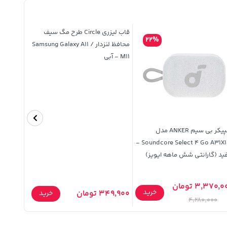
قاب لیزری Circle طرح مگ سیف
22%
محافظ لنزدار Samsung Galaxy A11 /
M11 - آبی
اسپیکر بی سیم ANKER مدل
Soundcore Select 4 Go A31X1121 -
د (گارانتی شش ماهه ایویز)
مشکی MN
3,370, تومان
2,716,000 تو
خرید
349,900 تومان
خرید
,000
4,280,000