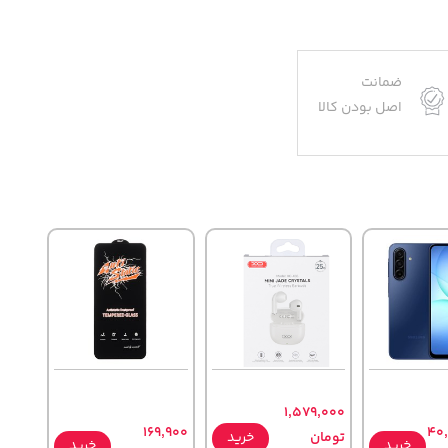
ضمانت
اصل بودن کالا
1,579,000
169,900
40
تومان
خرید
خرید
خرید