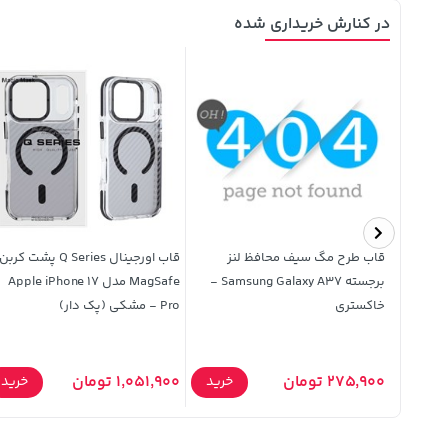
در کنارش خریداری شده
یک داخل
قاب طرح مگ سیف محافظ لنز
قاب اورجینال Q Series پشت کربن
Xiaomi Poco
برجسته Samsung Galaxy A37 -
MagSafe مدل Apple iPhone 17
خاکستری
Pro - مشکی (پک دار)
275,900 تومان
1,051,900 تومان
خرید
خرید
خرید