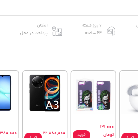
7 روز هفته
امکان
24 ساعته
پرداخت در محل
141,000
,380,000
22,880,000
تومان
خرید
خرید
خرید