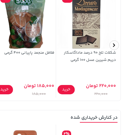
شکلات تلخ 90 درصد ماداگاسکار
فلافل منجمد پاپیانی 400 گرمی
دریم شیرین عسل 100 گرمی
220,000 تومان
185,000 تومان
خرید
خرید
خرید
185,000
220,000
در کنارش خریداری شده
2%