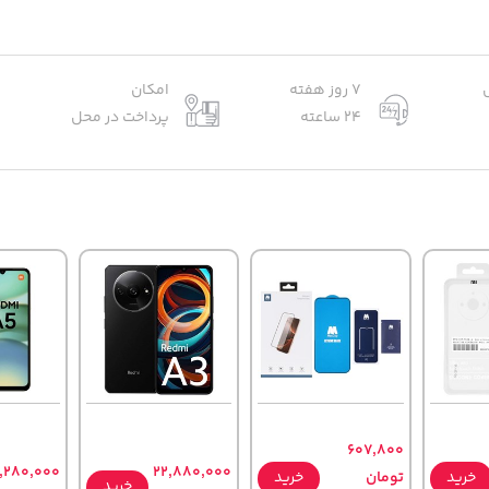
7 روز هفته
امکان
24 ساعته
پرداخت در محل
607,800
,280,000
22,880,000
خرید
تومان
خرید
خرید