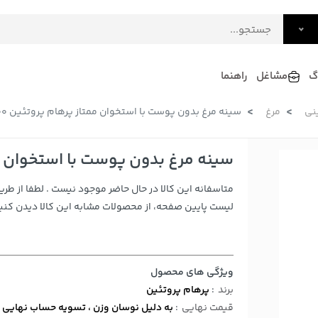
گ
مشاغل
راهنما
نی
مرغ
سینه مرغ بدون پوست با استخوان ممتاز پرهام پروتئین 1500 گرمی
فرش
گلاب و عرقیات
فرآورده های لبنی
دکوراسیون داخلی و تزئینی
سینه مرغ بدون پوست با استخوان ممتاز پ
سرو و پذیرایی
متاسفانه این کالا در حال حاضر موجود نیست . لطفا از طری
لوازم حیوانات خانگی
لیست پایین صفحه، از محصولات مشابه این کالا دیدن کنید
ویژگی های محصول
برند
:
پرهام پروتئین
قیمت نهایی
:
به دلیل نوسان وزن ، تسویه حساب نهایی 