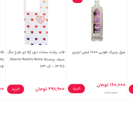
عرق پنیرک طوبی 1000 میلی لیتری
قاب پشت سخت دور ژله ای طرح مگ
قاب
سیف برجسته Xiaomi Redmi Note
13 4G - کد 123
o C85
160,000 تومان
خرید
298,900 تومان
900
خرید
180,000