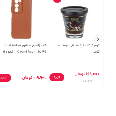
قاب نیو سیلیکون محافظ لنزدار RFF
کرم کاکائو تلخ فندقی فرمند 100
قاب ژله ای هاشور محافظ لنزدار
مدل Samsung A14 - مشکی کد 9
گرمی
Xiaomi Redmi 15 4G - قهوه ای
168,000 تومان
خرید
219,900 تومان
خرید
خرید
170,000