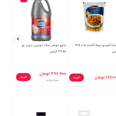
پاستا آلفردو نیمه آماده مانا 145
مایع جوهر نمک دوسی بدون بو
اسنک پنیری ط
می
3750 گرمی
397,900 تومان
خرید
169 تومان
90,000 تومان
خرید
397,900