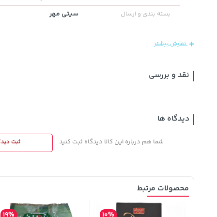
سیتی مهر
بسته بندی و ارسال
1,849,000
154,000
40,380,000
تومان
خرید
تومان
خرید
تومان
2,179,000
171,500
نمایش بیشتر
نقد و بررسی
دیدگاه ها
شما هم درباره این کالا دیدگاه ثبت کنید
ثبت دیدگ
محصولات مرتبط
19%
10%