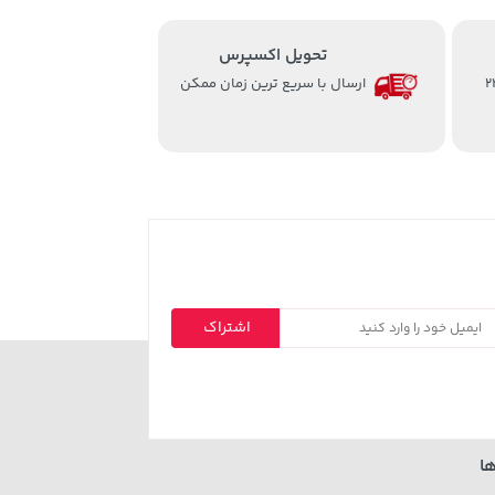
تحویل اکسپرس
از ساعت 8 الی 24
ارسال با سریع ترین زمان ممکن
اشتراک
ا