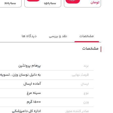
تومان
219,900
159,900
مشخصات
نقد و بررسی
دیدگاه ها
مشخصات
108,000
36,380,000
44,380,000
تومان
خرید
خرید
پرهام پروتئین
برند
تومان
تومان
119,900
به دلیل نوسان وزن ، تسویه 
قیمت نهایی
آماده ارسال
ارسال
سینه مرغ
نوع
1500 گرم
وزن
اداره کل دامپزشکی
صادر کننده مجوز