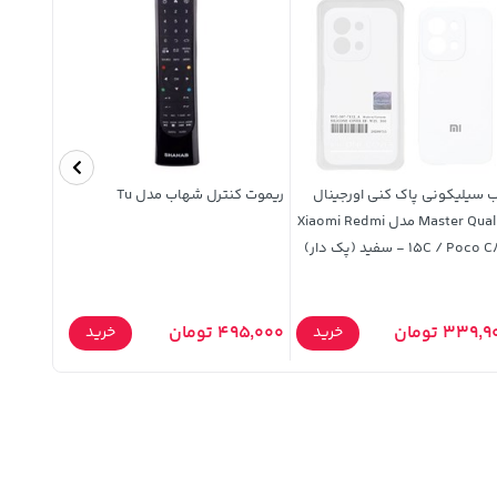
 سیلیکونی پاک کنی اورجینال
ریموت کنترل شهاب مدل Tu
Master Quality مدل Xiaomi Redmi
PHB3555N - سفید (کا
15C / Poc - سفید (پک دار)
339, تومان
495,000 تومان
1,833,000 ت
خرید
خرید