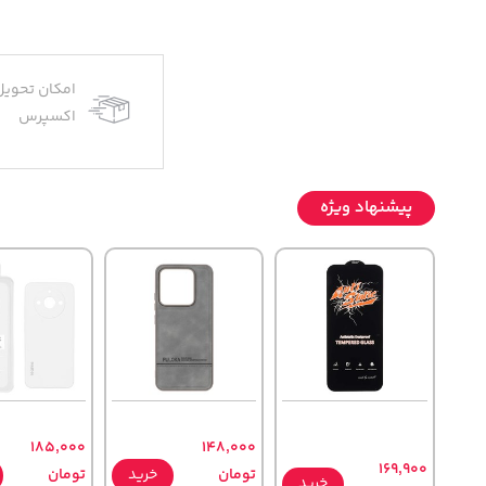
امکان تحویل
اکسپرس
پیشنهاد ویژه
185,000
148,000
169,900
تومان
خرید
تومان
خرید