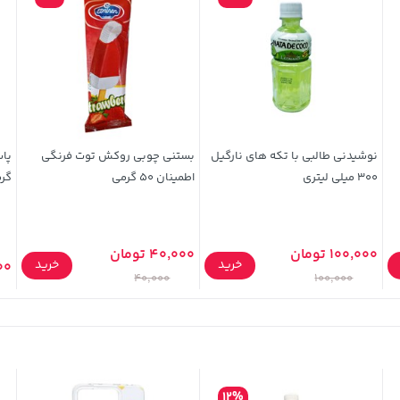
نوشیدنی طالبی با تکه های نارگیل
بستنی چوبی روکش توت فرنگی
300 میلی لیتری
اطمینان 50 گرمی
گر
100,000 تومان
40,000 تومان
خرید
خرید
,000
40,000
100,000
12%