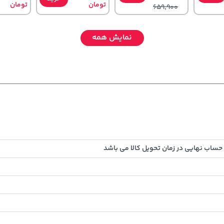
تومان
تومان
659,900
نمایش همه
70,000
141,000
27,580,000
تومان
خرید
تومان
خرید
خرید
تومان
90,000
165,900
حساب نهایی در زمان تحویل کالا می باشد