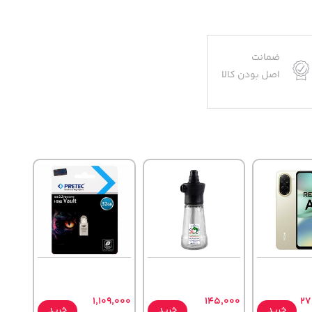
ضمانت
اصل بودن کالا
1,109,000
145,000
27
خرید
خرید
خرید