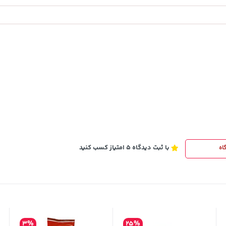
3,679,000
خرید
تومان
خرید
4,780,000
با ثبت دیدگاه 5 امتیاز کسب کنید
اه
3%
25%