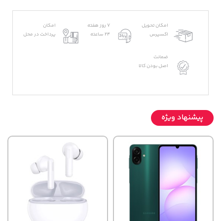
امکان تحویل
7 روز هفته
امکان
اکسپرس
24 ساعته
پرداخت در محل
ضمانت
اصل بودن کالا
پیشنهاد ویژه