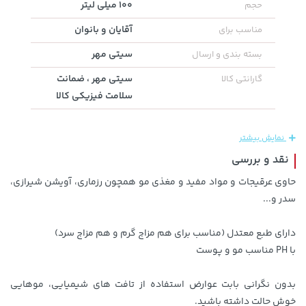
100 میلی لیتر
حجم
آقایان و بانوان
مناسب برای
سیتی مهر
بسته بندی و ارسال
100,000 تومان
سیتی مهر ، ضمانت
خرید
40,380,000 تومان
خرید
گارانتی کالا
120,000
سلامت فیزیکی کالا
نمایش بیشتر
نقد و بررسی
حاوی عرقیجات و مواد مفید و مغذی مو همچون رزماری، آویشن شیرازی،
سدر و...
دارای طبع معتدل (مناسب برای هم مزاج گرم و هم مزاج سرد)
238,000 تومان
با PH مناسب مو و پوست
2,729,000 تومان
خرید
خرید
289,900
بدون نگرانی بابت عوارض استفاده از تافت های شیمیایی، موهایی
خوش حالت داشته باشید.