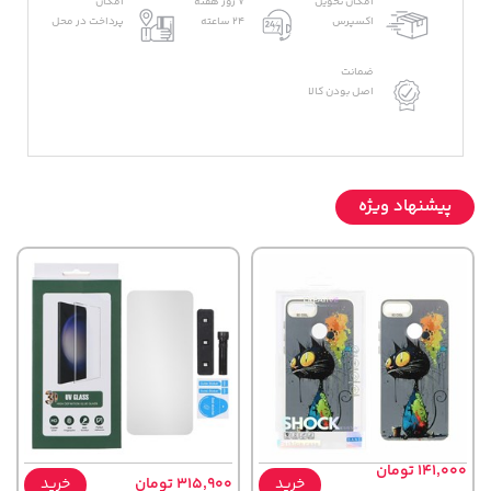
امکان تحویل
7 روز هفته
امکان
اکسپرس
24 ساعته
پرداخت در محل
ضمانت
اصل بودن کالا
پیشنهاد ویژه
141,000 تومان
خرید
315,900 تومان
خرید