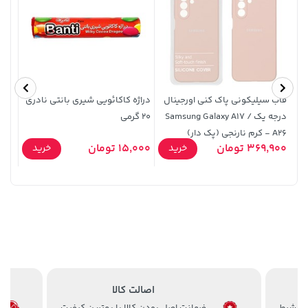
قاب سیلیکونی پاک کنی اورجینال
دراژه کاکائویی شیری بانتی نادری
درجه یک Samsung Galaxy A17 /
20 گرمی
مشکی
A26 - کرم نارنجی (پک دار)
9,000
67,080,000 تومان
خرید
1,109,000 تومان
خرید
369,900 تومان
15,000 تومان
خرید
خرید
اصالت کالا