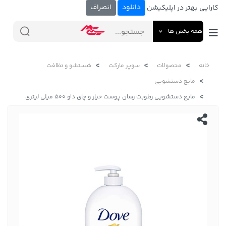
دانلود
انصراف
کارایی بهتر در اپلیکیشن
همه بخش ها
خانه
محصولات
سوپر مارکت
شستشو و نظافت
مایع دستشویی
مایع دستشویی رطوبت رسان پوست خیار و چای داو 500 میلی لیتری