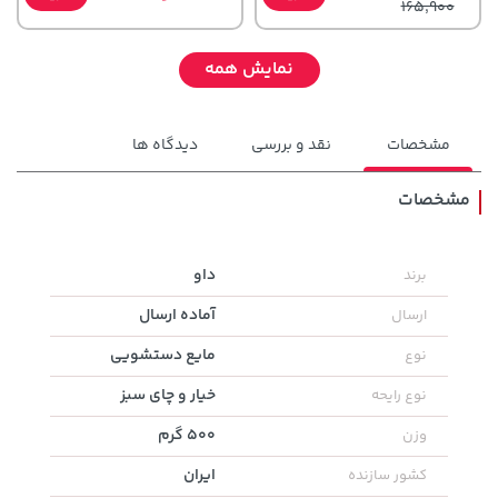
165,900
نمایش همه
مشخصات
نقد و بررسی
دیدگاه ها
مشخصات
70,000 تومان
داو
برند
701,000 تومان
خرید
خرید
90,000
آماده ارسال
ارسال
مایع دستشویی
نوع
خیار و چای سبز
نوع رایحه
500 گرم
وزن
ایران
کشور سازنده