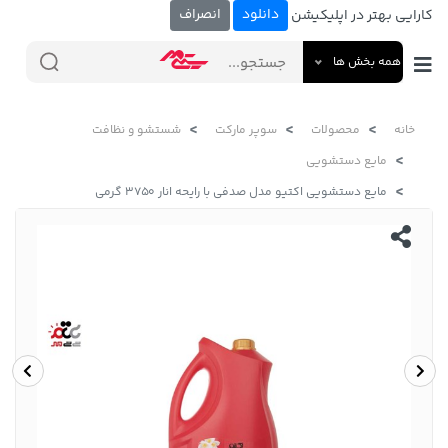
دانلود
انصراف
کارایی بهتر در اپلیکیشن
همه بخش ها
خانه
محصولات
سوپر مارکت
شستشو و نظافت
مایع دستشویی
مایع دستشویی اکتیو مدل صدفی با رایحه انار 3750 گرمی