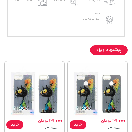
اکسپرس
24 ساعته
پرداخت در محل
ضمانت
اصل بودن کالا
پیشنهاد ویژه
141,000 تومان
141,000 تومان
خرید
خرید
165,900
165,900