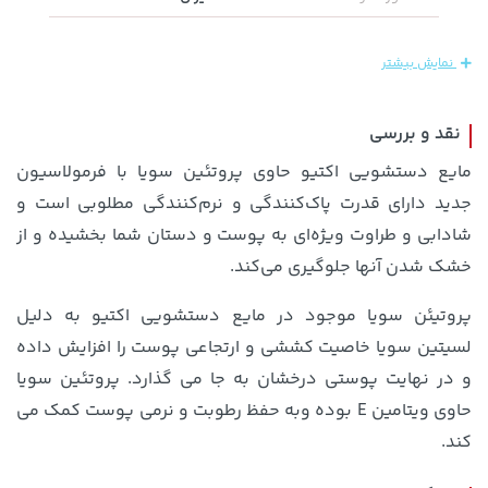
2,754,500 تومان
2,399,500 تومان
خرید
خرید
نمایش بیشتر
3,310,000
2,800,000
نقد و بررسی
مایع دستشویی اکتیو حاوی پروتئین سویا با فرمولاسیون
جدید دارای قدرت پاک‌کنندگی و نرم‌کنندگی مطلوبی است و
شادابی و طراوت ویژه‌ای به پوست و دستان شما بخشیده و از
خشک شدن آنها جلوگیری می‌کند.
پروتیئن سویا موجود در مایع دستشویی اکتیو به دلیل
70,000 تومان
129,000 تومان
خرید
خرید
لسیتین سویا خاصیت کششی و ارتجاعی پوست را افزایش داده
145,900
90,000
و در نهایت پوستی درخشان به جا می گذارد. پروتئین سویا
حاوی ویتامین E بوده وبه حفظ رطوبت و نرمی پوست کمک می
کند.