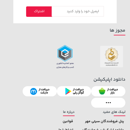
اشتراک
1,849,000 تومان
141,000 تومان
خرید
خرید
165,900
2,179,000
مجوز ها
دانلود اپلیکیشن
لینک های مفید
درباره ما
پنل فروشندگان سیتی مهر
قوانین