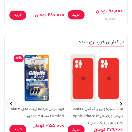
گرم
90,000 تومان
خرید
280,000 تومان
5,000
خرید
90,000
در کنارش خریداری شده
185,000 تومان
141,000 تومان
خرید
خرید
5%
165,900
219,900
قاب سیلیکونی پاک کنی محافظ
خود تراش مردانه ژیلت مدل Blue3
اسنک 
لنزدار اورجینال Apple iPhone 12
Comfort بسته 3 عددی
Pro - قرمز (پک اصلی)
355,000 تومان
60,000
242,000 تومان
خرید
279,900 تومان
خرید