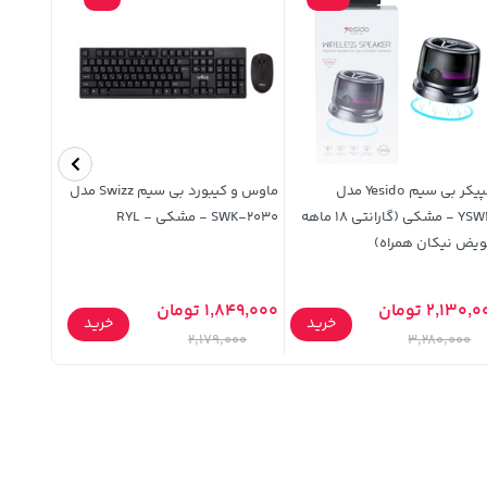
اسپیکر بی سیم Yesido مدل
ماوس و کیبورد بی سیم Swizz مدل
YSW32 - مشکی (گارانتی 18 ماهه
SWK-2030 - مشکی - RYL
iPhone 17 - شفاف مشکی (پک دار
ویض نیکان همراه)
2,130, تومان
1,849,000 تومان
441,000 توما
خرید
خرید
,900
2,179,000
3,280,000