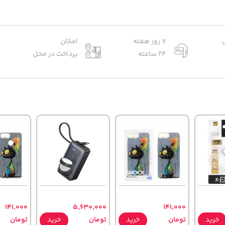
7 روز هفته
امکان
24 ساعته
پرداخت در محل
141,000
5,630,000
141,000
خرید
تومان
خرید
تومان
خرید
تومان