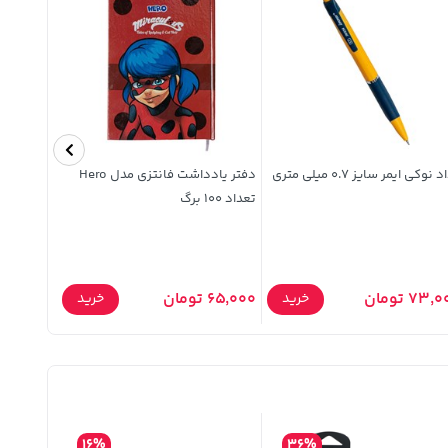
 نوکی ایمر سایز 0.7 میلی متری
دفتر یادداشت فانتزی مدل Hero
ماژیک عل
تعداد 100 برگ
AF2040
73, تومان
65,000 تومان
58,000 تومان
خرید
خرید
16%
36%