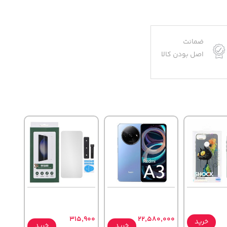
ضمانت
اصل بودن کالا
315,900
22,580,000
خرید
خرید
خرید