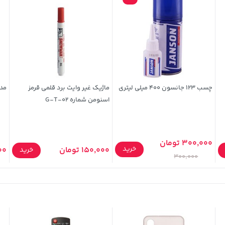
چسب 123 جانسون 400 میلی لیتری
ماژیک غیر وایت برد قلمی قرمز
مداد
اسنومن شماره G-T-02
300,000 تومان
خرید
150,000 تومان
000
خرید
300,000