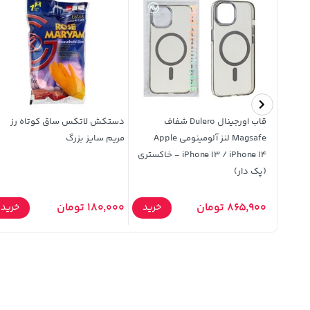
محافظ لنز رینگی اورجینال Samsung
قاب اورجینال Dulero شفاف
دستکش لاتکس ساق کوتاه رز
 مشکی (پک
Magsafe لنز آلومینومی Apple
مریم سایز بزرگ
iPhone 13 / iPhone 14 - خاکستری
(پک دار)
865,900 تومان
180,000 تومان
خرید
خرید
خرید