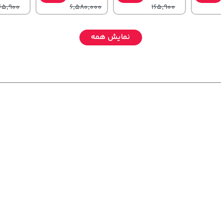
65,900
6,580,000
165,900
نمایش همه
141,000
,729,000
149,900
خرید
تومان
خرید
خرید
تومان
تومان
165,900