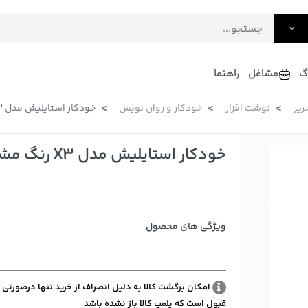
گ
مشاغل
راهنما
ریر
نوشت افزار
خودکار و روان نویس
خودکار استایلیش مدل X3 رنگ مشکی
فرش
گلاب و عرقیات
فرآورده های لبنی
دکوراسیون داخلی و تزئینی
خودکار استایلیش مدل X3 رنگ مشکی
سرو و پذیرایی
لوازم حیوانات خانگی
ویژگی های محصول
امکان برگشت کالا به دلیل انصراف از خرید تنها درصورتی 
قبول است که پلمپ کالا باز نشده باشد