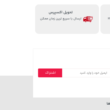
تحویل اکسپرس
از ساعت 8 الی 24
ارسال با سریع ترین زمان ممکن
اشتراک
ا