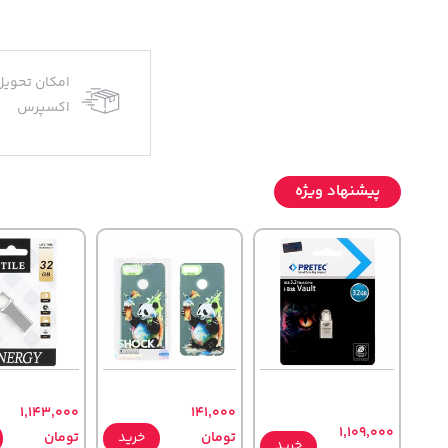
امکان تحویل
اکسپرس
پیشنهاد ویژه
1,143,000
141,000
1,109,000
تومان
خرید
تومان
خرید