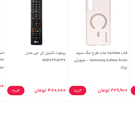
قاب Syndee مات طرح مگ سیف
ریموت کنترل ال جی مدل
Samsung Galaxy A05s - صورتی
AKB72915246
چرک
تع
000
279,900 تومان
480,000 تومان
خرید
خرید