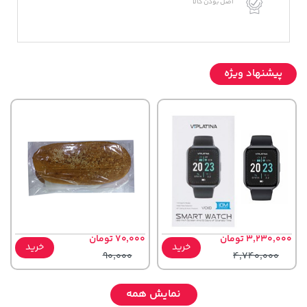
اصل بودن کالا
پیشنهاد ویژه
3,230,000 تومان
70,000 تومان
خرید
خرید
90,000
4,740,000
نمایش همه