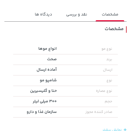
مشخصات
نقد و بررسی
دیدگاه ها
مشخصات
154,000 تومان
1,579,000 تومان
انواع موها
نوع مو
خرید
خرید
2,275,000
171,500
صحت
برند
آماده ارسال
ارسال
شامپو مو
نوع
حنا و گلیسیرین
نوع عصاره
300 میلی لیتر
حجم
سازمان غذا و دارو
صادر کننده مجوز
141,000 تومان
607,800 تومان
خرید
خرید
165,900
نمایش بیشتر
659,900