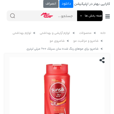
دانلود
انصراف
کارایی بهتر در اپلیکیشن
همه بخش ها
خانه
محصولات
لوازم آرایشی و بهداشتی
لوازم بهداشتی
شامپو و مراقبت مو
شامپوی مو
شامپو برای موهای رنگ شده سان سیلک 600 میلی لیتری