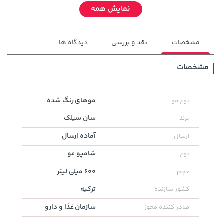
نمایش همه
مشخصات
نقد و بررسی
دیدگاه ها
مشخصات
141,000 تومان
موهای رنگ شده
نوع مو
43,579,000 تومان
خرید
خرید
165,900
سان سیلک
برند
آماده ارسال
ارسال
شامپو مو
نوع
600 میلی لیتر
حجم
ترکیه
کشور سازنده
سازمان غذا و دارو
صادر کننده مجوز