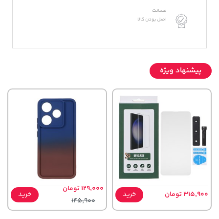
ضمانت
اصل بودن کالا
پیشنهاد ویژه
129,000 تومان
315,900 تومان
خرید
خرید
145,900