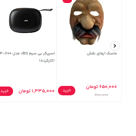
یک داخل
ماسک ایفای نقش
اسپیکر بی سیم JBQ مدل 100
ل Samsung Galaxy
(کارکرده)
650,000 تومان
خرید
1,335,000 تومان
خرید
خرید
700,000