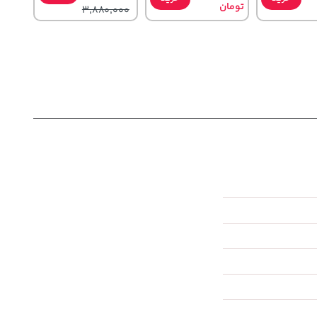
تومان
3,880,000
141,000
3,079,000
خرید
تومان
خرید
تومان
خرید
165,900
4,079,000
1