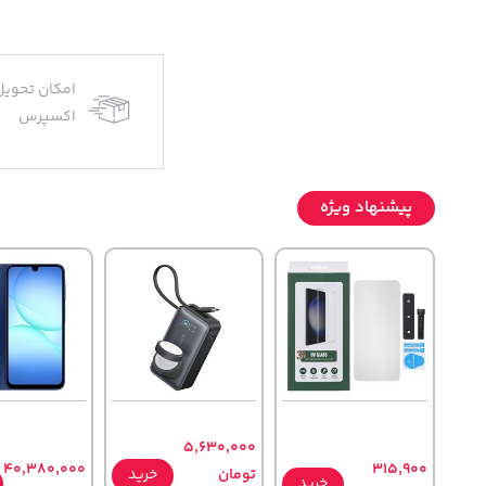
امکان تحویل
اکسپرس
پیشنهاد ویژه
5,630,000
40,380,000
315,900
تومان
خرید
خرید