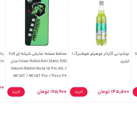
SP-1
نوشیدنی گازدار موهیتو هوفنبرگ 1
محافظ صفحه نمایش شیشه ای Full
لیتری
Cover Robix Anti Static ESD مدل
AG10 (بست
Xiaomi Redmi Note 15 Pro 5G /
Mi 15T / Mi 15T Pro / Poco F7
,000
145,500 تومان
165,900 تومان
خرید
خرید