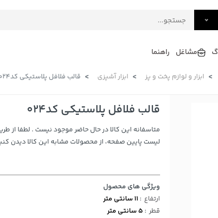
گ
مشاغل
راهنما
ابزار و لوازم پخت و پز
ابزار آشپزی
قالب فلافل پلاستیکی کد024
فرش
گلاب و عرقیات
فرآورده های لبنی
دکوراسیون داخلی و تزئینی
قالب فلافل پلاستیکی کد024
سرو و پذیرایی
متاسفانه این کالا در حال حاضر موجود نیست . لطفا از طری
لوازم حیوانات خانگی
لیست پایین صفحه، از محصولات مشابه این کالا دیدن کنید
ویژگی های محصول
ارتفاع
:
11 سانتی متر
قطر
:
5 سانتی متر