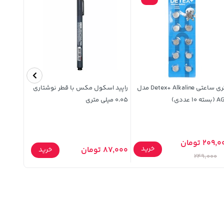
باتری ساعتی Detex+ Alkaline مدل
راپید اسکول مکس با قطر نوشتاری
غذای کودک
ه 10 عددی)
0.05 میلی متری
135 گرمی
209 تومان
خرید
87,000 تومان
75,000 تومان
خرید
249,000