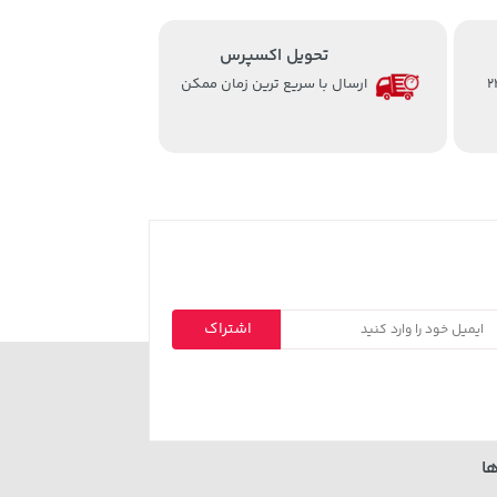
تحویل اکسپرس
از ساعت 8 الی 24
ارسال با سریع ترین زمان ممکن
اشتراک
ا