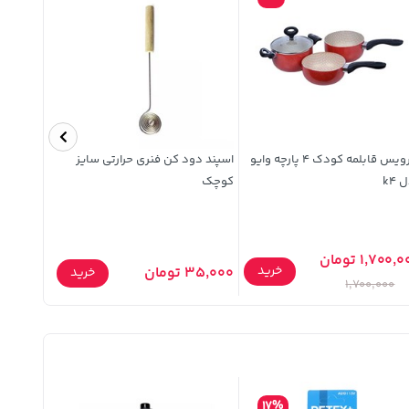
سرویس قابلمه کودک 4 پارچه وایو
اسپند دود کن فنری حرارتی سایز
کبریت
 k4
کوچک
1,700, تومان
8,000 تومان
خرید
35,000 تومان
خرید
,000
1,700,000
17%