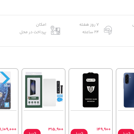
7 روز هفته
امکان
24 ساعته
پرداخت در محل
1,109,000
315,900
149,900
خرید
خرید
خرید