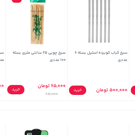
سیخ کباب کوبیده استیل بسته 6
سیخ چوبی 25 سانتی متری بسته
عددی
100 عددی
مدل
65,000 تومان
000
خرید
500,000 تومان
خرید
65,000