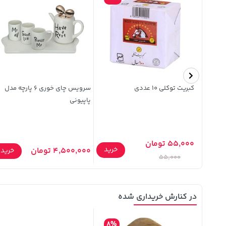
کبریت توکلی 10 عددی
سرویس چای خوری 6 پارچه مدل
پاپیونی
55,000 تومان
خرید
خرید
4,500,000 تومان
خرید
55,000
در کنارش خریداری شده
8%