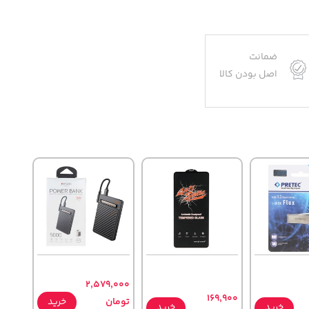
ضمانت
اصل بودن کالا
2,579,000
169,900
تومان
خرید
خرید
خرید