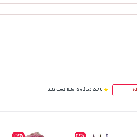
23,880,000
خرید
خرید
تومان
با ثبت دیدگاه 5 امتیاز کسب کنید
اه
34%
29%