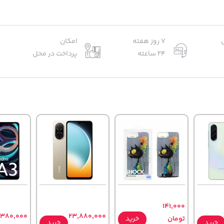
7 روز هفته
امکان
24 ساعته
پرداخت در محل
141,000
,380,000
23,880,000
تومان
خرید
خرید
خرید