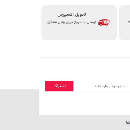
تحویل اکسپرس
از ساعت 8 الی 24
ارسال با سریع ترین زمان ممکن
اشتراک
ا