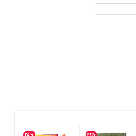
25%
29%