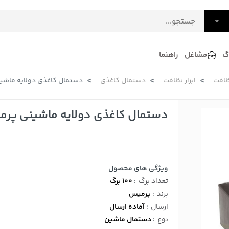
گ
مشاغل
راهنما
ظافت
ابزار نظافت
دستمال کاغذی
دستمال کاغذی دولایه ماشيني پر
فرش
گلاب و عرقیات
فرآورده های لبنی
دکوراسیون داخلی و تزئینی
دستمال کاغذی دولایه ماشيني پرميس 100
سرو و پذیرایی
لوازم حیوانات خانگی
ویژگی های محصول
تعداد برگ
:
100 برگ
برند
:
پرمیس
ارسال
:
آماده ارسال
نوع
:
دستمال ماشین