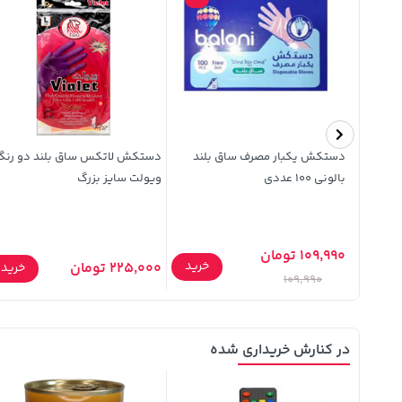
طرح
دستکش یکبار مصرف ساق بلند
دستکش لاتکس ساق بلند دو رنگ
بالونی 100 عددی
ویولت سایز بزرگ
109,990 تومان
خرید
خرید
225,000 تومان
خرید
109,990
در کنارش خریداری شده
11%