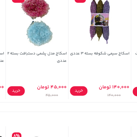
اسکاچ سیمی شکوفه بسته 3 عددی
اسکاچ مدل پشمی دستبافت بسته 2
عددی
عد
140,000 تومان
45,000 تومان
,000
خرید
خرید
45,000
140,000
8%