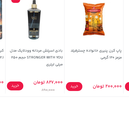
پاپ کرن پنیری خانواده چسترفیلد
بادی اسپلش مردانه وودلایک مدل
مزمز 120 گرمی
STRONGER WITH YOU حجم 250
o 12.1
میلی لیتری
827,000 تومان
000
خرید
200,000 تومان
خرید
890,000