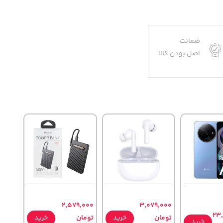
ضمانت
اصل بودن کالا
2,579,000
3,079,000
23
تومان
خرید
تومان
خرید
خرید