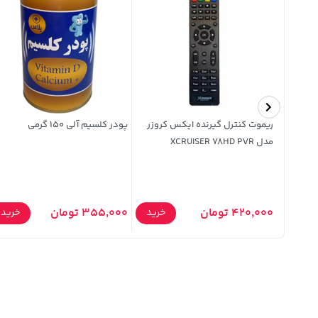
کیف تبلت طرح دار Xiaomi PAD 6 -
ریموت کنترل گیرنده ایکس کروزر
پودر کلسیم آلی 150 گرمی
مدل XCRUISER 78HD PVR
خرید
420,000 تومان
355,000 تومان
خرید
خرید