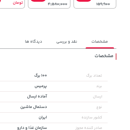
تومان
4,580,000
159,900
مشخصات
نقد و بررسی
دیدگاه ها
مشخصات
185,000
57,580,000
48,980,000
تومان
خرید
خرید
100 برگ
تعداد برگ
تومان
تومان
219,900
پرمیس
برند
آماده ارسال
ارسال
دستمال ماشین
نوع
ایران
کشور سازنده
سازمان غذا و دارو
صادر کننده مجوز