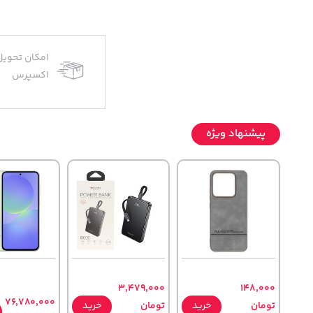
امکان تحویل
اکسپرس
پیشنهاد ویژه
3,479,000
148,000
76,780,000
تومان
خرید
تومان
خرید