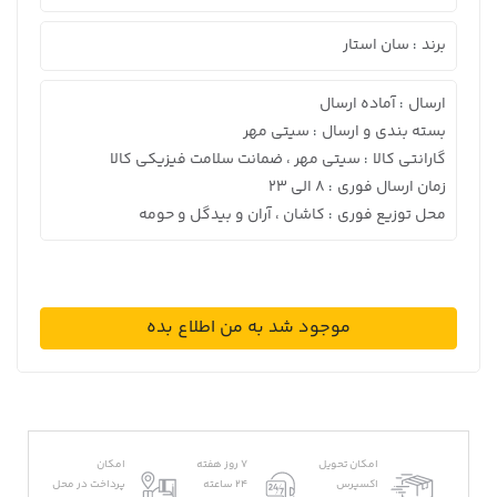
برند
سان استار
:
ارسال
آماده ارسال
:
بسته بندی و ارسال
سیتی مهر
:
گارانتی کالا
سیتی مهر ، ضمانت سلامت فیزیکی کالا
:
زمان ارسال فوری
8 الی 23
:
محل توزیع فوری
کاشان ، آران و بیدگل و حومه
:
موجود شد به من اطلاع بده
امکان تحویل
7 روز هفته
امکان
اکسپرس
24 ساعته
پرداخت در محل