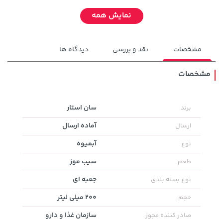
نمایش همه
مشخصات
نقد و بررسی
دیدگاه ها
مشخصات
141,000 تومان
سان استار
برند
خرید
701,000 تومان
خرید
165,900
آماده ارسال
ارسال
آبمیوه
نوع
سیب موز
طعم
جعبه ای
نوع بسته بندی
200 میلی لیتر
حجم
سازمان غذا و دارو
صادر کننده مجوز