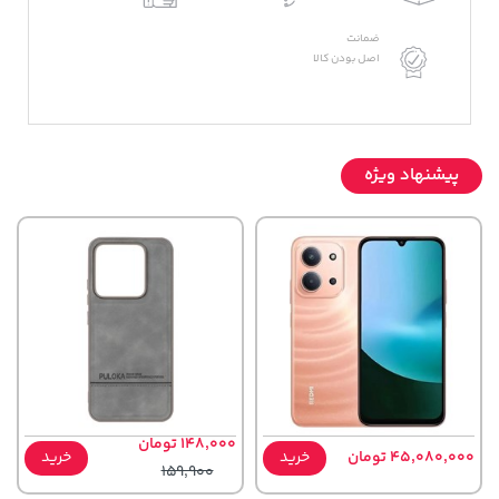
ضمانت
اصل بودن کالا
پیشنهاد ویژه
148,000 تومان
45,080,000 تومان
خرید
خرید
159,900