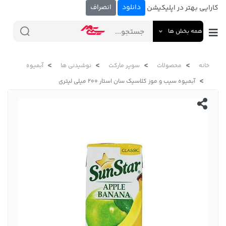
دانلود
انصراف
کارایی بهتر در اپلیکیشن
همه بخش ها
خانه
محصولات
سوپر مارکت
نوشیدنی ها
آبمیوه
آبمیوه سیب و موز کلاسیک سان استار 200 میلی لیتری