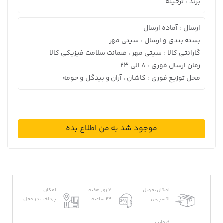
برند
ترخینه
:
ارسال
آماده ارسال
:
بسته بندی و ارسال
سیتی مهر
:
گارانتی کالا
سیتی مهر ، ضمانت سلامت فیزیکی کالا
:
زمان ارسال فوری
8 الی 23
:
محل توزیع فوری
کاشان ، آران و بیدگل و حومه
:
موجود شد به من اطلاع بده
امکان تحویل
7 روز هفته
امکان
اکسپرس
24 ساعته
پرداخت در محل
ضمانت