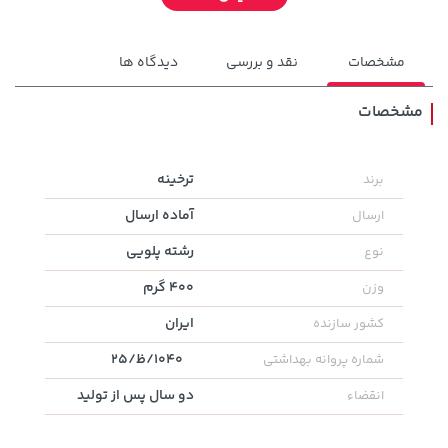
مشخصات
نقد و بررسی
دیدگاه ها
مشخصات
141,000 تومان
ترخینه
برند
42,179,000 تومان
خرید
خرید
165,900
آماده ارسال
ارسال
رشته پلویی
نوع
400 گرم
وزن
ایران
کشور سازنده
1040/ظ/25
شماره پروانه بهداشتی
دو سال پس از تولید
انقضاء
141,000 تومان
27,280,000 تومان
خرید
خرید