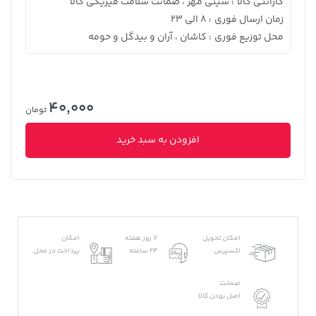
گارانتی کالا
سیتی مهر ، ضمانت سلامت فیزیکی کالا
:
زمان ارسال فوری
8 الی 23
:
محل توزیع فوری
کاشان ، آران و بیدگل و حومه
:
40,000
تومان
افزودن به سبد خرید
امکان تحویل
7 روز هفته
امکان
اکسپرس
24 ساعته
پرداخت در محل
ضمانت
اصل بودن کالا